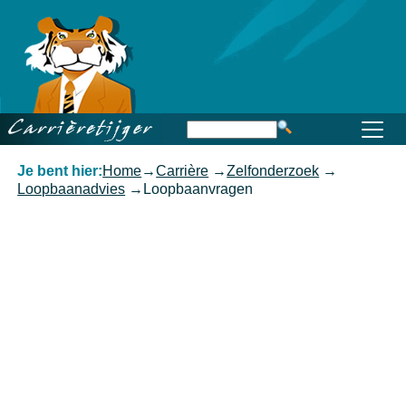
Home
Beroep
Opleiding
Functioneren
Carrière
Kennis
Je bent hier:
Home
→
Carrière
→
Zelfonderzoek
→
Loopbaanadvies
→
Loopbaanvragen