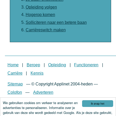
Opleiding volgen
Hogerop komen
Solliciteren naar een betere baan
Carrièreswitch maken
Home
|
Beroep
|
Opleiding
|
Functioneren
|
Carrière
|
Kennis
Sitemap
—
© Copyright Applinet 2004-heden
—
Colofon
—
Adverteren
We gebruiken cookies om verkeer te analyseren en
Ik snap het
advertenties te personaliseren. Informatie over je
gebruik van deze site wordt gedeeld met Google. Als je deze site gebruikt,