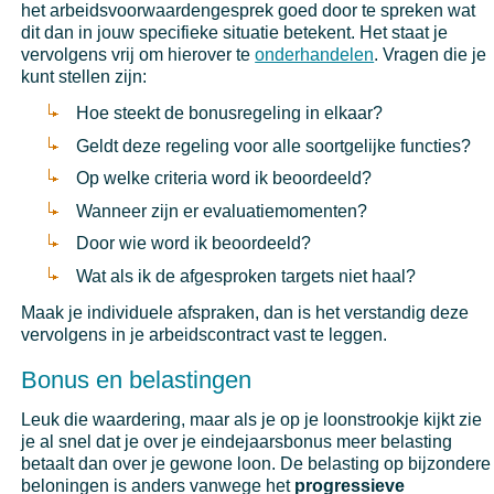
het arbeidsvoorwaardengesprek goed door te spreken wat
dit dan in jouw specifieke situatie betekent. Het staat je
vervolgens vrij om hierover te
onderhandelen
. Vragen die je
kunt stellen zijn:
Hoe steekt de bonusregeling in elkaar?
Geldt deze regeling voor alle soortgelijke functies?
Op welke criteria word ik beoordeeld?
Wanneer zijn er evaluatiemomenten?
Door wie word ik beoordeeld?
Wat als ik de afgesproken targets niet haal?
Maak je individuele afspraken, dan is het verstandig deze
vervolgens in je arbeidscontract vast te leggen.
Bonus en belastingen
Leuk die waardering, maar als je op je loonstrookje kijkt zie
je al snel dat je over je eindejaarsbonus meer belasting
betaalt dan over je gewone loon. De belasting op bijzondere
beloningen is anders vanwege het
progressieve