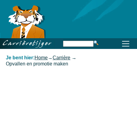
Home
Beroep
Opleiding
Functioneren
Carrière
Kennis
Je bent hier:
Home
→
Carrière
→
Opvallen en promotie maken