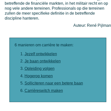
betreffende de financiële markten, in het militair recht en op
nog vele andere terreinen. Professionals op die terreinen
zullen de meer specifieke definitie in de betreffende
discipline hanteren.
Auteur: René Pijlman
6 manieren om carrière te maken:
Jezelf ontwikkelen
Je baan ontwikkelen
Opleiding volgen
Hogerop komen
Solliciteren naar een betere baan
Carrièreswitch maken