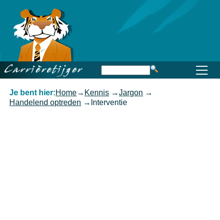
Home
Beroep
Opleiding
Functioneren
Carrière
Kennis
Je bent hier:
Home
→
Kennis
→
Jargon
→
Handelend optreden
→
Interventie