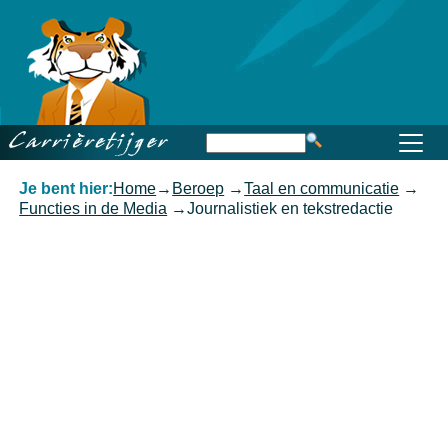
Home
Beroep
Opleiding
Functioneren
Carrière
Kennis
Je bent hier:
Home
→
Beroep
→
Taal en communicatie
→
Functies in de Media
→
Journalistiek en tekstredactie