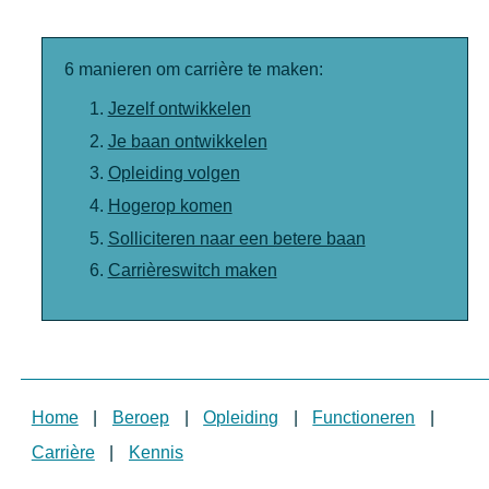
6 manieren om carrière te maken:
Jezelf ontwikkelen
Je baan ontwikkelen
Opleiding volgen
Hogerop komen
Solliciteren naar een betere baan
Carrièreswitch maken
Home
|
Beroep
|
Opleiding
|
Functioneren
|
Carrière
|
Kennis