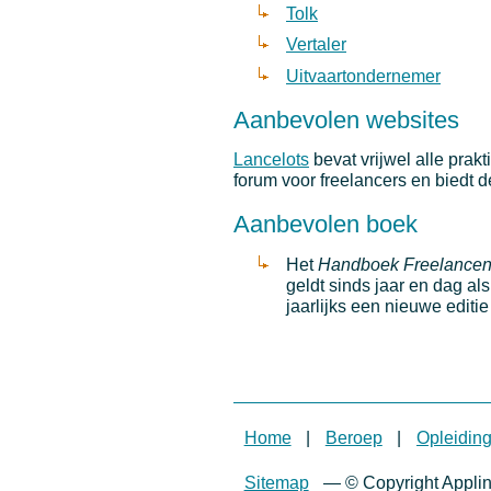
Tolk
Vertaler
Uitvaartondernemer
Aanbevolen websites
Lancelots
bevat vrijwel alle prakt
forum voor freelancers en biedt d
Aanbevolen boek
Het
Handboek Freelance
geldt sinds jaar en dag als
jaarlijks een nieuwe editi
Home
|
Beroep
|
Opleidin
Sitemap
—
© Copyright Appli