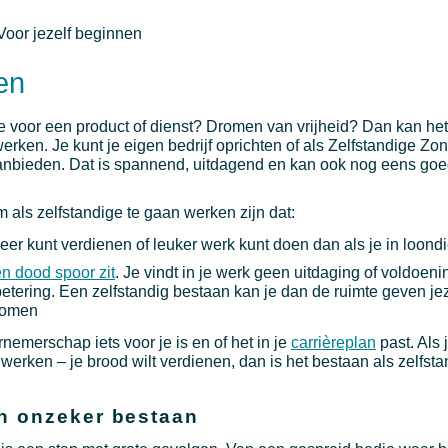
Voor jezelf beginnen
en
e voor een product of dienst? Dromen van vrijheid? Dan kan he
werken. Je kunt je eigen bedrijf oprichten of als Zelfstandige Z
 aanbieden. Dat is spannend, uitdagend en kan ook nog eens goed
 als zelfstandige te gaan werken zijn dat:
meer kunt verdienen of leuker werk kunt doen dan als je in loondi
en dood spoor zit
. Je vindt in je werk geen uitdaging of voldoeni
betering. Een zelfstandig bestaan kan je dan de ruimte geven jez
 komen
emerschap iets voor je is en of het in je
carrièreplan
past. Als j
werken – je brood wilt verdienen, dan is het bestaan als zelfsta
en onzeker bestaan