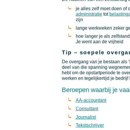
je alles zelf moet doen of
administratie
tot
belasting
zijn
lange werkweken zeker gee
hoe langer je als zelfstan
Je went aan de vrijheid
Tip – soepele overga
De overgang van je bestaan als ‘
deel van die spanning wegnemen a
hebt om de opstartperiode te ove
werken en tegelijkertijd je bedri
Beroepen waarbij je vaa
AA-accountant
Consultant
Journalist
Tekstschrijver