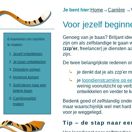
Je bent hier:
Home
→
Carrière
→
Voor jezelf beginn
Genoeg van je baas? Briljant ide
6 manieren om carrière
zijn om als zelfstandige te gaan 
te maken:
(
zzp'er
, freelancer) je diensten
zijn.
Jezelf ontwikkelen
Je baan ontwikkelen
De twee belangrijkste redenen om
Opleiding volgen
je denkt dat je als zzp'er 
Hogerop komen
je
loondienstcarrière op e
Solliciteren naar een
weinig vooruitzicht op ver
betere baan
ontwikkelen en verder te
Carrièreswitch
Bedenk goed of zelfstandig ondern
maken
maar waarschijnlijk wel met hard 
voor je weggelegd.
Tip – de stap naar e