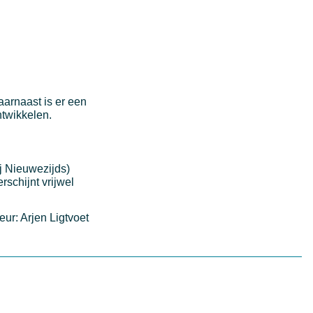
Daarnaast is er een
ntwikkelen.
j Nieuwezijds)
rschijnt vrijwel
eur: Arjen Ligtvoet