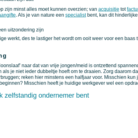
 op zijn minst alles moet kunnen overzien; van
acquisitie
tot
factu
aangifte
. Als je van nature een
specialist
bent, kan dit hinderlijke
n uitzondering zijn
dige werkt, des te lastiger het wordt om ooit weer voor een baas
ng
loonslaaf’ naar dat van vrije jongen/meid is ontzettend spannen
ls je niet ieder dubbeltje hoeft om te draaien. Zorg daarom da
rbruggen; reken hier minstens een halfjaar voor. Misschien kun 
jf beginnen? Misschien heeft je huidige werkgever wel een opdra
k zelfstandig ondernemer bent