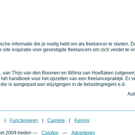
ische informatie die je nodig hebt om als freelancer te starten. 
e site inspiratie voor gevestigde freelancers om zich verder te o
n
, van Thijs van den Boomen en Wilma van Hoeflaken (uitgeveri
 hét handboek voor het opzetten van een freelancepraktijk. Er ve
e die is aangepast aan wijzigingen in de belastingregels e.d.
Aut
g
|
Functioneren
|
Carrière
|
Kennis
net 2004-heden
—
Colofon
—
Adverteren