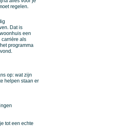
jna alles voor je
moet regelen.
dig
wen. Dat is
n woonhuis een
carrière als
de het programma
 vond.
ns op: wat zijn
te helpen staan er
singen
je tot een echte