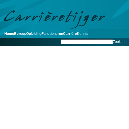
Home
Beroep
Opleiding
Functioneren
Carrière
Kennis
Zoeken