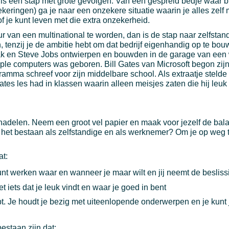
 is een stap met grote gevolgen. Van een gespreid bedje waar bi
keringen) ga je naar een onzekere situatie waarin je alles zelf 
 of je kunt leven met die extra onzekerheid.
r van een multinational te worden, dan is de stap naar zelfstan
tenzij je de ambitie hebt om dat bedrijf eigenhandig op te bou
iak en Steve Jobs ontwierpen en bouwden in de garage van ee
ple computers was geboren. Bill Gates van Microsoft begon zijn 
gramma schreef voor zijn middelbare school. Als extraatje stel
tes les had in klassen waarin alleen meisjes zaten die hij leuk
 nadelen. Neem een groot vel papier en maak voor jezelf de bala
 het bestaan als zelfstandige en als werknemer? Om je op weg 
at:
 kunt werken waar en wanneer je maar wilt en jij neemt de beslis
et iets dat je leuk vindt en waar je goed in bent
bt. Je houdt je bezig met uiteenlopende onderwerpen en je kunt 
estaan zijn dat: