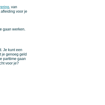
rering
, van
 afleiding voor je
 te gaan werken.
d. Je kunt een
t je genoeg geld
je parttime gaan
cht voor je?