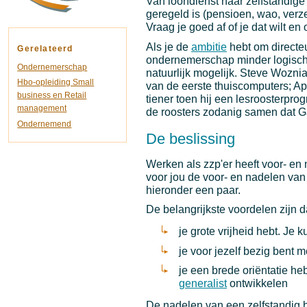
Van loondienst naar zelfstandige
geregeld is (pensioen, wao, verze
Vraag je goed af of je dat wilt en
Als je de
ambitie
hebt om directeu
Gerelateerd
ondernemerschap minder logisch, 
Ondernemerschap
natuurlijk mogelijk. Steve Wozn
Hbo-opleiding Small
van de eerste thuiscomputers; Ap
business en Retail
tiener toen hij een lesroosterpro
management
de roosters zodanig samen dat Ga
Ondernemend
De beslissing
Werken als zzp'er heeft voor- en
voor jou de voor- en nadelen van
hieronder een paar.
De belangrijkste voordelen zijn d
je grote vrijheid hebt. Je
je voor jezelf bezig bent m
je een brede oriëntatie he
generalist
ontwikkelen
De nadelen van een zelfstandig b