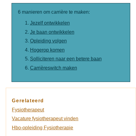
6 manieren om carrière te maken:
Jezelf ontwikkelen
Je baan ontwikkelen
Opleiding volgen
Hogerop komen
Solliciteren naar een betere baan
Carrièreswitch maken
Gerelateerd
Fysiotherapeut
Vacature fysiotherapeut vinden
Hbo-opleiding Fysiotherapie