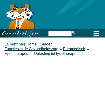
Home
Beroep
Opleiding
Functioneren
Carrière
Kennis
Je bent hier:
Home
→
Beroep
→
Functies in de Gezondheidszorg
→
Paramedisch
→
Fysiotherapeut
→
Opleiding tot fysiotherapeut