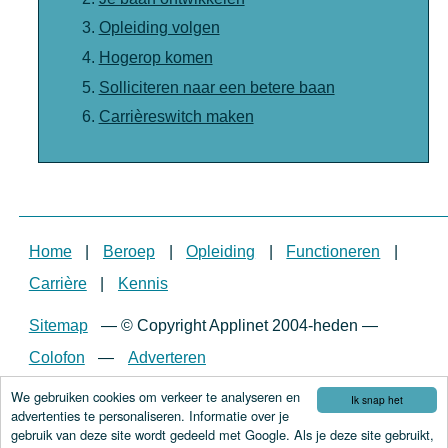
Opleiding volgen
Hogerop komen
Solliciteren naar een betere baan
Carrièreswitch maken
Home
|
Beroep
|
Opleiding
|
Functioneren
|
Carrière
|
Kennis
Sitemap
—
© Copyright Applinet 2004-heden
—
Colofon
—
Adverteren
We gebruiken cookies om verkeer te analyseren en
Ik snap het
advertenties te personaliseren. Informatie over je
gebruik van deze site wordt gedeeld met Google. Als je deze site gebruikt,