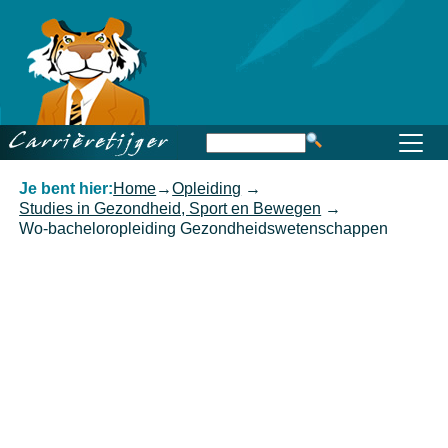
Home
Beroep
Opleiding
Functioneren
Carrière
Kennis
Je bent hier:
Home
→
Opleiding
→
Studies in Gezondheid, Sport en Bewegen
→
Wo-bacheloropleiding Gezondheidswetenschappen