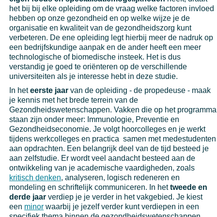
het bij bij elke opleiding om de vraag welke factoren invloed
hebben op onze gezondheid en op welke wijze je de
organisatie en kwaliteit van de gezondheidszorg kunt
verbeteren. De ene opleiding legt hierbij meer de nadruk op
een bedrijfskundige aanpak en de ander heeft een meer
technologische of biomedische insteek. Het is dus
verstandig je goed te oriënteren op de verschillende
universiteiten als je interesse hebt in deze studie.
In het
eerste jaar
van de opleiding - de propedeuse - maak
je kennis met het brede terrein van de
Gezondheidswetenschappen. Vakken die op het programma
staan zijn onder meer: Immunologie, Preventie en
Gezondheidseconomie. Je volgt hoorcolleges en je werkt
tijdens werkcolleges en practica samen met medestudenten
aan opdrachten. Een belangrijk deel van de tijd besteed je
aan zelfstudie. Er wordt veel aandacht besteed aan de
ontwikkeling van je academische vaardigheden, zoals
kritisch denken
, analyseren, logisch redeneren en
mondeling en schriftelijk communiceren. In het
tweede en
derde jaar
verdiep je je verder in het vakgebied. Je kiest
een
minor
waarbij je jezelf verder kunt verdiepen in een
specifiek thema binnen de gezondheidswetenschappen.