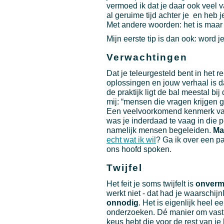
vermoed ik dat je daar ook veel 
al geruime tijd achter je en heb 
Met andere woorden: het is maar 
Mijn eerste tip is dan ook: word j
Verwachtingen
Dat je teleurgesteld bent in het r
oplossingen en jouw verhaal is dat
de praktijk ligt de bal meestal bi
mij: “mensen die vragen krijgen
Een veelvoorkomend kenmerk van 
was je inderdaad te vaag in die p
namelijk mensen begeleiden.
Ma
echt wat ik wil
? Ga ik over een p
ons hoofd spoken.
Twijfel
Het feit je soms twijfelt is
onvermi
werkt niet - dat had je waarschij
onnodig
. Het is eigenlijk heel e
onderzoeken. Dé manier om vast te
keus hebt die voor de rest van je