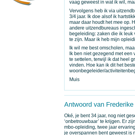
vaag geweest in wat ik wil, m
Vervolgens heb ik via uitzendbu
3/4 jaar. Ik doe alsof ik hartst
maar daar houdt het mee op. H
andere uitzendbureaus ingesch
begeleiding: zaken die ik leuk
te zijn. Maar ik heb mijn oplei
Ik wil me best omscholen, maar
Ik ben niet gezegend met een 
te settelen, terwijl ik dat heel
vinden. Hoe kan ik dit het be
woonbegeleider/activiteitenbeg
Muis
Antwoord van Frederike
Oké, je bent 34 jaar, nog niet ges
‘onbetrouwbaar’ te krijgen. Er zi
mbo-opleiding, twee jaar ervarin
je overspannen bent geweest is ni