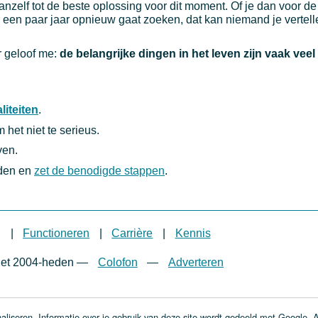
zelf tot de beste oplossing voor dit moment. Of je dan voor de 
ver een paar jaar opnieuw gaat zoeken, dat kan niemand je vertelle
r geloof me:
de belangrijke dingen in het leven zijn vaak vee
liteiten
.
 het niet te serieus.
ven.
den en
zet de benodigde stappen
.
g
|
Functioneren
|
Carrière
|
Kennis
net 2004-heden
—
Colofon
—
Adverteren
liseren. Informatie over je gebruik van deze site wordt gedeeld met Google. Al