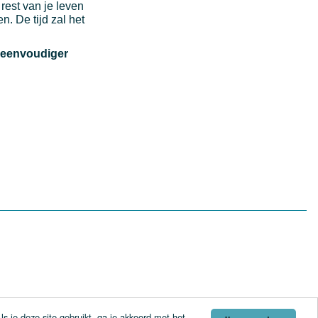
rest van je leven
n. De tijd zal het
l eenvoudiger
s je deze site gebruikt, ga je akkoord met het