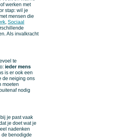
 of werken met
r stap: wil je
f met mensen die
erk
,
Sociaal
verschillende
n. Als invalkracht
evoel te
zo:
ieder mens
ns is er ook een
e de neiging ons
en moeten
buitenaf nodig
bij je past vaak
dat je doet wat je
e veel nadenken
ns de benodigde