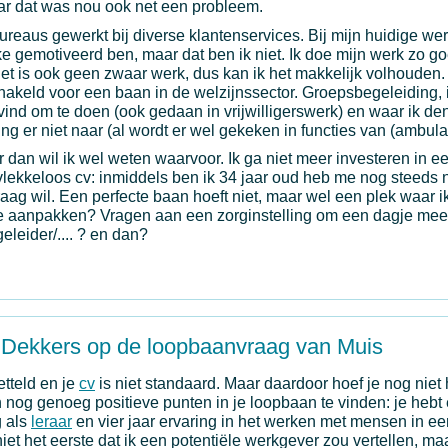
aar dat was nou ook net een probleem.
reaus gewerkt bij diverse klantenservices. Bij mijn huidige wer
ikke gemotiveerd ben, maar dat ben ik niet. Ik doe mijn werk zo go
et is ook geen zwaar werk, dus kan ik het makkelijk volhouden.
akeld voor een baan in de welzijnssector. Groepsbegeleiding, 
 vind om te doen (ook gedaan in vrijwilligerswerk) en waar ik de
ding er niet naar (al wordt er wel gekeken in functies van (ambula
 dan wil ik wel weten waarvoor. Ik ga niet meer investeren in ee
vlekkeloos cv: inmiddels ben ik 34 jaar oud heb me nog steeds
 graag wil. Een perfecte baan hoeft niet, maar wel een plek waar i
ste aanpakken? Vragen aan een zorginstelling om een dagje mee 
eleider/.... ? en dan?
 Dekkers op de loopbaanvraag van Muis
etteld en je
cv
is niet standaard. Maar daardoor hoef je nog niet
jn nog genoeg positieve punten in je loopbaan te vinden: je heb
g als
leraar
en vier jaar ervaring in het werken met mensen in een
et het eerste dat ik een potentiële werkgever zou vertellen, ma