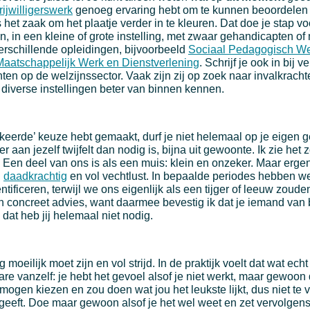
rijwilligerswerk
genoeg ervaring hebt om te kunnen beoordelen
het zaak om het plaatje verder in te kleuren. Dat doe je stap voo
n, in een kleine of grote instelling, met zwaar gehandicapten o
rschillende opleidingen, bijvoorbeeld
Sociaal Pedagogisch W
Maatschappelijk Werk en Dienstverlening
. Schrijf je ook in bij 
ten op de welzijnssector. Vaak zijn zij op zoek naar invalkrachte
 diverse instellingen beter van binnen kennen.
keerde’ keuze hebt gemaakt, durf je niet helemaal op je eigen g
r aan jezelf twijfelt dan nodig is, bijna uit gewoonte. Ik zie het 
. Een deel van ons is als een muis: klein en onzeker. Maar erge
:
daadkrachtig
en vol vechtlust. In bepaalde periodes hebben w
entificeren, terwijl we ons eigenlijk als een tijger of leeuw zoud
 concreet advies, want daarmee bevestig ik dat je iemand van 
 dat heb jij helemaal niet nodig.
oeilijk moet zijn en vol strijd. In de praktijk voelt dat wat echt 
re vanzelf: je hebt het gevoel alsof je niet werkt, maar gewoon 
u mogen kiezen en zou doen wat jou het leukste lijkt, dus niet t
 geeft. Doe maar gewoon alsof je het wel weet en zet vervolge