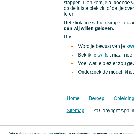
stappen. Dan kom je al doende van
op de juiste plek zit, of dat je o
leren.
Het klinkt misschien simpel, maa
dan wij willen geloven.
Dus:
Word je bewust van je
kwa
Bekijk je
twijfel
, maar neem
Voel wat je plezier zou ge
Onderzoek de mogelijkhe
Home
|
Beroep
|
Opleidin
Sitemap
—
© Copyright Appli
We gebruiken cookies om verkeer te analyseren en advertenties te persona