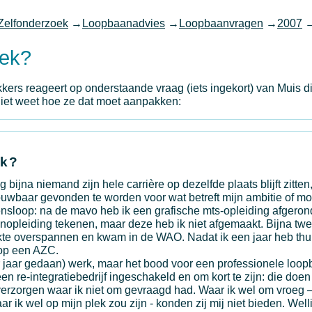
Zelfonderzoek
→
Loopbaanadvies
→
Loopbaanvragen
→
2007
lek?
kers reageert op onderstaande vraag (iets ingekort) van Muis d
 niet weet hoe ze dat moet aanpakken:
ek?
bijna niemand zijn hele carrière op dezelfde plaats blijft zitten, 
rouwbaar gevonden te worden voor wat betreft mijn ambitie of mo
vensloop: na de mavo heb ik een grafische mts-opleiding afgero
opleiding tekenen, maar deze heb ik niet afgemaakt. Bijna twe
aakte overspannen en kwam in de WAO. Nadat ik een jaar heb thu
 op een AZC.
ier jaar gedaan) werk, maar het bood voor een professionele loo
n re-integratiebedrijf ingeschakeld en om kort te zijn: die doen
gen verzorgen waar ik niet om gevraagd had. Waar ik wel om vroeg
r ik wel op mijn plek zou zijn - konden zij mij niet bieden. Welli