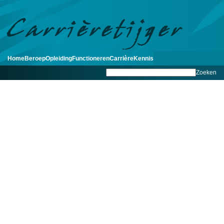
Home
Beroep
Opleiding
Functioneren
Carrière
Kennis
Zoeken