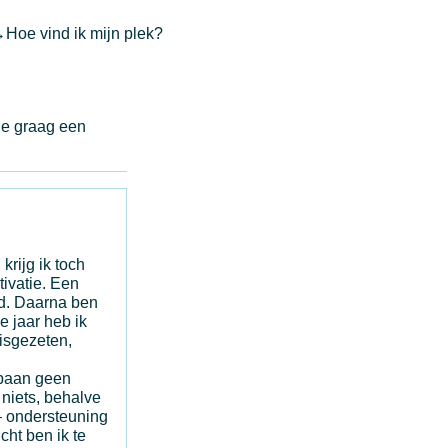
→
Hoe vind ik mijn plek?
ie graag een
krijg ik toch
tivatie. Een
nd. Daarna ben
e jaar heb ik
isgezeten,
pbaan geen
 niets, behalve
 – ondersteuning
cht ben ik te