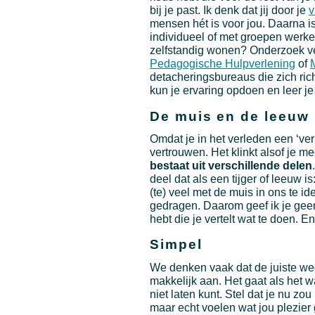
bij je past. Ik denk dat jij door je
v
mensen hét is voor jou. Daarna is 
individueel of met groepen werke
zelfstandig wonen? Onderzoek ve
Pedagogische Hulpverlening
of
detacheringsbureaus die zich rich
kun je ervaring opdoen en leer je
De muis en de leeuw
Omdat je in het verleden een ‘ver
vertrouwen. Het klinkt alsof je mee
bestaat uit verschillende delen
deel dat als een tijger of leeuw is
(te) veel met de muis in ons te id
gedragen. Daarom geef ik je geen
hebt die je vertelt wat te doen. En
Simpel
We denken vaak dat de juiste weg m
makkelijk aan. Het gaat als het wa
niet laten kunt. Stel dat je nu zo
maar echt voelen wat jou plezier