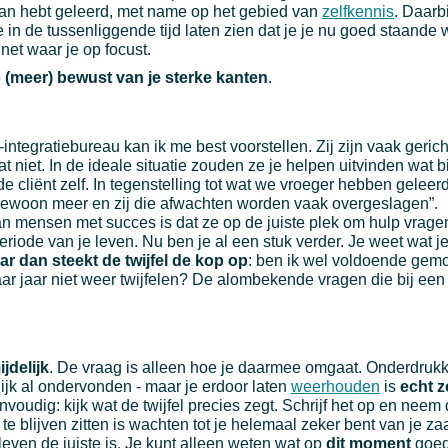
van hebt geleerd, met name op het gebied van
zelfkennis
. Daarbi
je in de tussenliggende tijd laten zien dat je je nu goed staande
net waar je op focust.
e
(meer) bewust van je sterke kanten
.
e-integratiebureau kan ik me best voorstellen. Zij zijn vaak geric
 niet. In de ideale situatie zouden ze je helpen uitvinden wat bi
j de cliënt zelf. In tegenstelling tot wat we vroeger hebben geleer
 gewoon meer en zij die afwachten worden vaak overgeslagen”.
mensen met succes is dat ze op de juiste plek om hulp vrage
eriode van je leven. Nu ben je al een stuk verder. Je weet wat je
ar dan steekt de twijfel de kop op
: ben ik wel voldoende gemot
aar jaar niet weer twijfelen? De alombekende vragen die bij ee
jdelijk
. De vraag is alleen hoe je daarmee omgaat. Onderdrukke
nlijk al ondervonden - maar je erdoor laten
weerhouden
is
echt 
envoudig: kijk wat de twijfel precies zegt. Schrijf het op en neem 
 blijven zitten is wachten tot je helemaal zeker bent van je zaak
 leven de juiste is. Je kunt alleen weten wat op
dit moment
goed