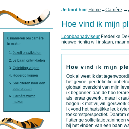
Je bent hier:
Home
→
Carrière
→
Hoe vind ik mijn p
Loopbaanadviseur
Frederike Dek
6 manieren om carrière
nieuwe richtig wil inslaan, maar
te maken:
Jezelf ontwikkelen
Je baan ontwikkelen
Hoe vind ik mijn pl
Opleiding volgen
Hogerop komen
Ook al weet ik dat tegenwoordig 
het gevoel per definitie onbet
Solliciteren naar een
globaal overzicht van mijn le
betere baan
ik begonnen aan de hbo-leraren
Carrièreswitch
als leraar gewerkt, maar ik r
maken
begon ik met vrijwilligerswerk
Ik vond het hartstikke leuk (v
toekomstperspectief. Daarom ee
flutterige sollicitatietrainin
bij het vinden van een baan waa