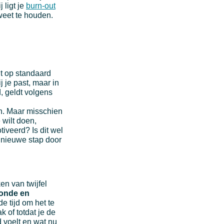
j ligt je
burn-out
 weet te houden.
ht op standaard
j je past, maar in
d, geldt volgens
n. Maar misschien
 wilt doen,
iveerd? Is dit wel
n nieuwe stap door
n van twijfel
zonde en
de tijd om het te
 of totdat je de
 voelt en wat nu