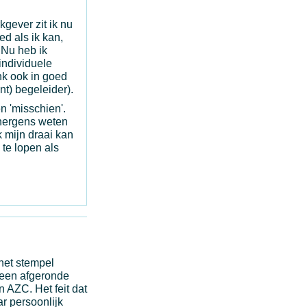
kgever zit ik nu
ed als ik kan,
 Nu heb ik
individuele
nk ook in goed
nt) begeleider).
n 'misschien'.
 nergens weten
k mijn draai kan
te lopen als
 het stempel
t een afgeronde
 AZC. Het feit dat
ar persoonlijk