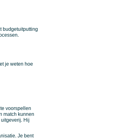
t budgetuitputting
rocessen.
et je weten hoe
te voorspellen
een match kunnen
itgeverij. Hij
nisatie. Je bent