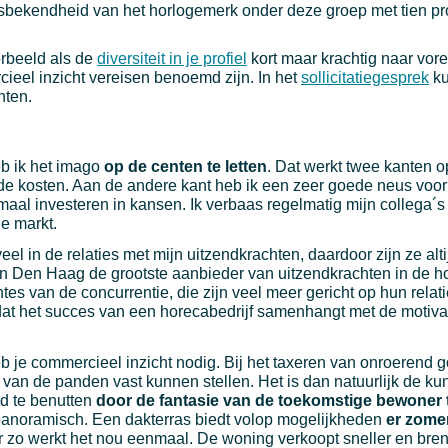
amsbekendheid van het horlogemerk onder deze groep met tien p
orbeeld als de
diversiteit in je profiel
kort maar krachtig naar vore
rcieel inzicht vereisen benoemd zijn. In het
sollicitatiegesprek
ku
hten.
heb ik het imago
op de centen te letten
. Dat werkt twee kanten o
ar de kosten. Aan de andere kant heb ik een zeer goede neus vo
maal investeren in kansen. Ik verbaas regelmatig mijn collega´
de markt.
 veel in de relaties met mijn uitzendkrachten, daardoor zijn ze alt
n Den Haag de grootste aanbieder van uitzendkrachten in de ho
ntes van de concurrentie, die zijn veel meer gericht op hun relat
dat het succes van een horecabedrijf samenhangt met de motiva
eb je commercieel inzicht nodig. Bij het taxeren van onroerend 
e van de panden vast kunnen stellen. Het is dan natuurlijk de ku
d te benutten
door de fantasie van de toekomstige bewoner t
l panoramisch. Een dakterras biedt volop mogelijkheden
er zome
ar zo werkt het nou eenmaal. De woning verkoopt sneller en bre