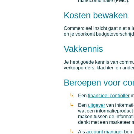
marktcombinatie (PMC).
Kosten bewaken
Commercieel inzicht gaat niet al
en je voorkomt budgetoverschrijd
Vakkennis
Je hebt goede kennis van communi
verkooporders, klachten en ande
Beroepen voor com
Een
financieel controller
mo
Een
uitgever
van informati
wat een informatieproduct 
maken tussen de informati
denkt met een marketeer 
Als
account manager
ben 