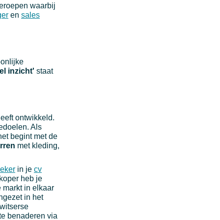
beroepen waarbij
ger
en
sales
onlijke
 inzicht'
staat
eeft ontwikkeld.
edoelen. Als
het begint met de
rren
met kleding,
eker
in je
cv
rkoper heb je
 markt in elkaar
ngezet in het
witserse
te benaderen via