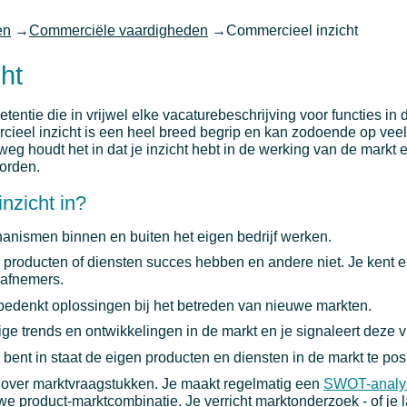
en
→
Commerciële vaardigheden
→
Commercieel inzicht
ht
entie die in vrijwel elke vacaturebeschrijving voor functies in 
eel inzicht is een heel breed begrip en kan zodoende op veel
eg houdt het in dat je inzicht hebt in de werking van de markt 
orden.
nzicht in?
nismen binnen en buiten het eigen bedrijf werken.
roducten of diensten succes hebben en andere niet. Je kent en
afnemers.
bedenkt oplossingen bij het betreden van nieuwe markten.
ge trends en ontwikkelingen in de markt en je signaleert deze vr
 bent in staat de eigen producten en diensten in de markt te pos
over marktvraagstukken. Je maakt regelmatig een
SWOT-analy
e product-marktcombinatie. Je verricht marktonderzoek - of je l