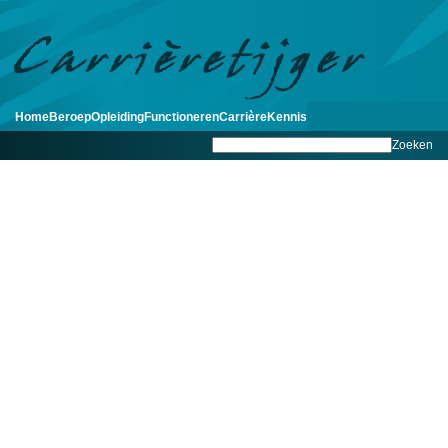
Home
Beroep
Opleiding
Functioneren
Carrière
Kennis
Zoeken