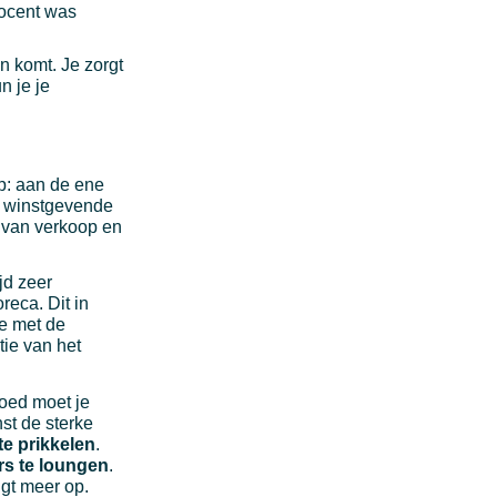
rocent was
n komt. Je zorgt
n je je
p: aan de ene
or winstgevende
s van verkoop en
ijd zeer
reca. Dit in
ie met de
tie van het
goed moet je
nst de sterke
e prikkelen
.
rs te loungen
.
ngt meer op.