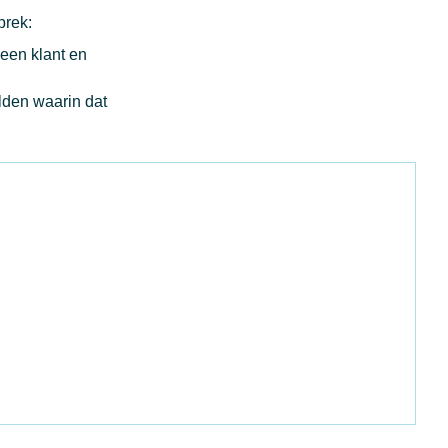
prek:
een klant en
lden waarin dat