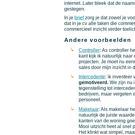
internet. Later bleek dat de na
gestegen.
In je
brief
zorg je dat zowel je vo
dat in je cv alle taken die comme
commercieel inzicht verder toelic
Andere voorbeelden
Controller
: As controller 
kant kijk ik natuurlijk na
projecten. Je moet nu een
sales door mijn inzicht in 
Intercedente
: ik investeer
gemotiveerd.
We zijn nu i
tegenstelling tot intercede
bedrijven, maar vergeten 
personeel.
Makelaar
: Als makelaar h
natuurlijk de juiste waard
kanten van de woning goe
Mooi uitzicht heet al sne
Het klinkt wat simpel, ma