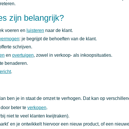
preteren.
s zijn belangrijk?
ek voeren en
luisteren
naar de klant.
svermogen
: je begrijpt de behoeften van de klant.
fferte schrijven.
en
en
overtuigen
, zowel in verkoop- als inkoopsituaties.
 te benaderen.
ericht
.
dan ben je in staat de omzet te verhogen. Dat kan op verschille
door beter te
verkopen
.
ij niet te veel klanten kwijtraken).
markt' en je ontwikkelt hiervoor een nieuw product, of een nieuw