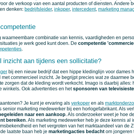
voor de verkoop van een aantal producten of diensten. Andere 
nen denken:
bedrijfsleider
,
inkoper
,
intercedent
,
marketing mana
 competentie
g waarneembare combinatie van kennis, vaardigheden en perso
ksituaties je werk goed kunt doen. De
competentie 'commercieel
mpetenties
.
inzicht aan tijdens een sollicitatie?
ger
bij een nieuw bedrijf dat een hippe kledinglijn voor dames h
 met commercieel inzicht. Je begrijpt precies wat ze daarmee b
te zorgen dat de kleding wordt verkocht. Imago is daarbij alles: 
ste winkels. Ook advertenties en het
sponsoren van televisieste
 aantonen? Je kunt je ervaring als
verkoper
en als
marktonderzo
ls senior marketing medewerker bij een horlogefabrikant. Als ve
e begeleiden naar een aankoop
. Als onderzoeker weet je hoe de
unt bereiken
. Als marketing medewerker heb je deze kennis al i
msbekendheid en het vergroten van het marktaandeel van de Z
 de laatste baan heb je
marketingacties bedacht
om jongeren 