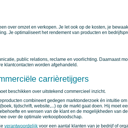
leen over omzet en verkopen. Je let ook op de kosten, je bewaak
ing. Je optimaliseert het rendement van producten en bedrijfsp
catie, public relations, reclame en voorlichting. Daarnaast mo
re klantcontacten worden afgehandeld.
merciële carrièretijgers
et beschikken over uitstekend commercieel inzicht.
eproducten combineert gedegen marktonderzoek én intuïtie om 
(boek, tijdschrift, website,...) op de markt gaat doen. Hij moet 
ebehoefte en wensen van de klant en de mogelijkheden van de u
mee over de optimale verkoopboodschap.
je
verantwoordelijk
voor een aantal klanten van je bedrijf of orga