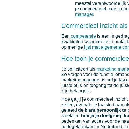
meestal verantwoordelijk 
je commercieel moet kun
manager
.
Commercieel inzicht als
Een
competentie
is een in gedra
kwaliteiten waarmee je in praktij
op menige
lijst met algemene co
Hoe toon je commercieel 
Je solliciteert als
marketing mana
Ze vragen voor de functie iemand
marketing manager is het je taak 
juiste prijs en toegang tot de jui
zijn belangrijk.
Hoe ga jij je commercieel inzicht
zetten, evenals je laatste baan a
geleerd
de klant persoonlijk t
steekt en
hoe je je doelgroep k
bedenken van acties voor de naa
horlogefabrikant in Nederland. In