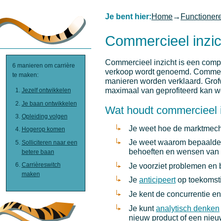
Je bent hier:
Home
→
Functioner
Commercieel inzic
Commercieel inzicht is een compet
6 manieren om carrière
verkoop wordt genoemd. Commerci
te maken:
manieren worden verklaard. Grofw
maximaal van geprofiteerd kan w
Jezelf ontwikkelen
Je baan ontwikkelen
Wat houdt commercieel i
Opleiding volgen
Je weet hoe de marktmecha
Hogerop komen
Je weet waarom bepaalde p
Solliciteren naar een
behoeften en wensen van 
betere baan
Carrièreswitch
Je voorziet problemen en 
maken
Je
anticipeert
op toekomsti
Je kent de concurrentie en
Je kunt
analytisch denken
nieuw product of een nieuw