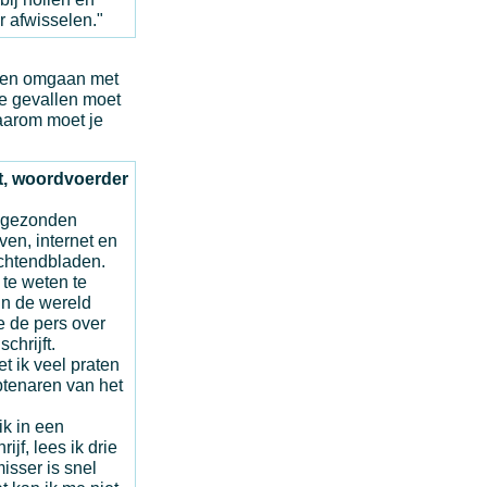
ar afwisselen."
nnen omgaan met
de gevallen moet
daarom moet je
ft, woordvoerder
ingezonden
ven, internet en
ochtendbladen.
 te weten te
in de wereld
e de pers over
chrijft.
t ik veel praten
tenaren van het
 ik in een
rijf, lees ik drie
isser is snel