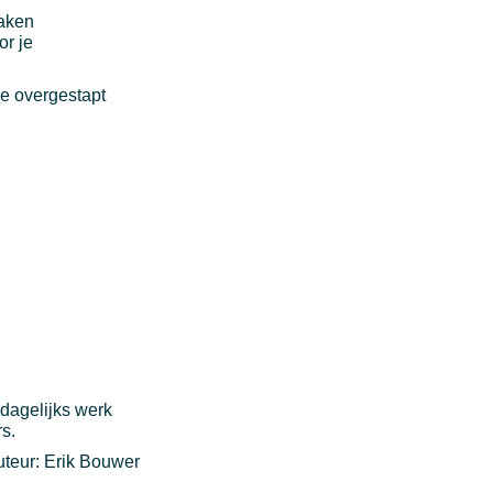
zaken
or je
je overgestapt
 dagelijks werk
s.
teur: Erik Bouwer