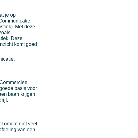
at je op
 Communicatie
stiek). Met deze
zoals
stiek. Deze
 inzicht komt goed
nicatie.
g Commercieel
goede basis voor
een baan krijgen
rijf.
mt omdat niet veel
afdeling van een