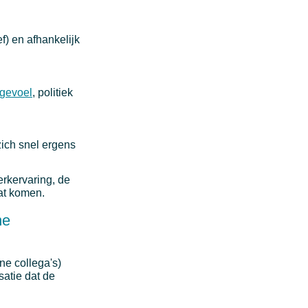
f) en afhankelijk
 gevoel
, politiek
zich snel ergens
erkervaring, de
aat komen.
ne
ne collega's)
atie dat de