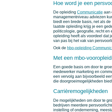
Hoe word je een persvoo
De opleiding
Communicatie
aan 
managementniveau adviezen kun
biedt een brede basis, net als d
laatste opleiding krijg je een ge
politicologie, geografie, recht e
opleiding heeft als voordeel dat 
van pas bij het vak van persvoorli
Ook de
hbo-opleiding Communi
Met een mbo-vooropleid
Een goede basis om door te groei
medewerker marketing en communi
een vervolg aan bijvoorbeeld ee
die doorgroeimogelijkheden biedt
Carrièremogelijkheden
De mogelijkheden om door te groei
bedrijven meerdere persvoorlicht
instelling of onderneming, meest