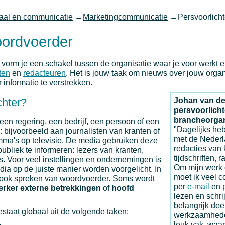
aal en communicatie
→
Marketingcommunicatie
→
Persvoorlich
oordvoerder
 vorm je een schakel tussen de organisatie waar je voor werkt 
ten
en
redacteuren
. Het is jouw taak om nieuws over jouw orga
r informatie te verstrekken.
Johan van de
chter?
persvoorlicht
brancheorgan
een regering, een bedrijf, een persoon of een
"Dagelijks heb
: bijvoorbeeld aan journalisten van kranten of
met de Nederl
ma's op televisie. De media gebruiken deze
redacties van 
ubliek te informeren: lezers van kranten,
tijdschriften, r
ars. Voor veel instellingen en ondernemingen is
Om mijn werk 
dia op de juiste manier worden voorgelicht. In
moet ik veel 
e ook spreken van woordvoerder. Soms wordt
per
e-mail
en p
rker externe betrekkingen
of
hoofd
lezen en schr
belangrijk dee
staat globaal uit de volgende taken:
werkzaamheden
leuk vak, waar