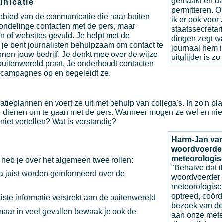
gemaakt en dat
unicatie
permitteren. 
gebied van de communicatie die naar buiten
ik er ook voor
n mondelinge contacten met de pers, maar
staatssecretar
 of websites gevuld. Je helpt met de
dingen zegt w
, je bent journalisten behulpzaam om contact te
journaal hem i
nnen jouw bedrijf. Je denkt mee over de wijze
uitglijder is z
buitenwereld praat. Je onderhoudt contacten
mecampagnes op en begeleidt ze.
atieplannen en voert ze uit met behulp van collega's. In zo'n pla
 dienen om te gaan met de pers. Wanneer mogen ze wel en niet
iet vertellen? Wat is verstandig?
Harm-Jan va
woordvoerde
meteorologis
 heb je over het algemeen twee rollen:
"Behalve dat i
a juist worden geïnformeerd over de
woordvoerder
meteorologisc
optreed, coörd
uiste informatie verstrekt aan de buitenwereld
bezoek van de
, maar in veel gevallen bewaak je ook de
aan onze mete