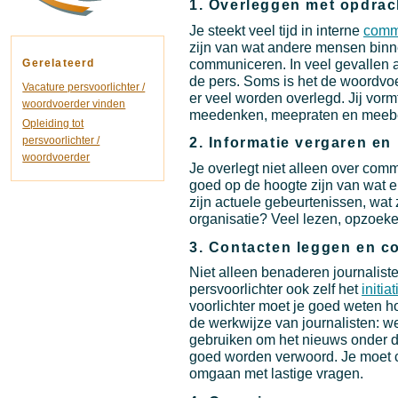
1. Overleggen met opdrac
Je steekt veel tijd in interne
comm
zijn van wat andere mensen binne
communiceren. In veel gevallen
Gerelateerd
de pers. Soms is het de woordvoe
Vacature persvoorlichter /
er veel worden overlegd. Jij vor
woordvoerder vinden
meedenken, meepraten en meebes
Opleiding tot
persvoorlichter /
2. Informatie vergaren en
woordvoerder
Je overlegt niet alleen over comm
goed op de hoogte zijn van wat er 
zijn actuele gebeurtenissen, wat 
organisatie? Veel lezen, opzoeke
3. Contacten leggen en 
Niet alleen benaderen journaliste
persvoorlichter ook zelf het
initiat
voorlichter moet je goed weten h
de werkwijze van journalisten: w
gebruiken om het nieuws onder d
goed worden verwoord. Je moet c
omgaan met lastige vragen.