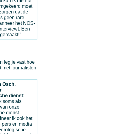
 kan ik me niet
Omgekeerd moet
 zorgen dat de
is geen rare
anneer het NOS-
nterviewt. Een
o gemaakt!"
n leg je vast hoe
 met journalisten
n Osch,
r
che dienst:
k soms als
 van onze
he dienst
ineer ik ook het
 pers en media
orologische