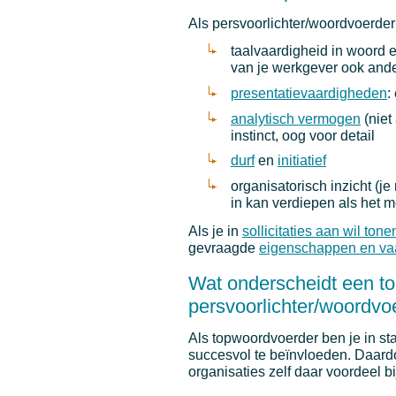
Als persvoorlichter/woordvoerder
taalvaardigheid in woord e
van je werkgever ook ande
presentatievaardigheden
:
analytisch vermogen
(niet
instinct, oog voor detail
durf
en
initiatief
organisatorisch inzicht (j
in kan verdiepen als het m
Als je in
sollicitaties aan wil tone
gevraagde
eigenschappen en va
Wat onderscheidt een t
persvoorlichter/woordvo
Als topwoordvoerder ben je in st
succesvol te beïnvloeden. Daardo
organisaties zelf daar voordeel bi