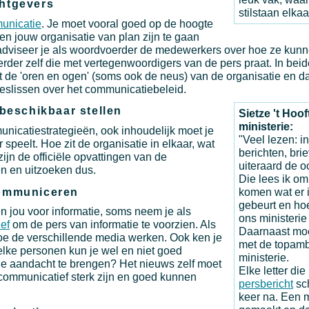
htgevers
stilstaan elka
unicatie
. Je moet vooral goed op de hoogte
n jouw organisatie van plan zijn te gaan
 adviseer je als woordvoerder de medewerkers over hoe ze ku
rder zelf die met vertegenwoordigers van de pers praat. In bei
mt de 'oren en ogen' (soms ook de neus) van de organisatie en 
lissen over het communicatiebeleid.
 beschikbaar stellen
Sietze 't Hoo
ministerie:
unicatiestrategieën, ook inhoudelijk moet je
"Veel lezen: 
speelt. Hoe zit de organisatie in elkaar, wat
berichten, brie
zijn de officiële opvattingen van de
uiteraard de 
n en uitzoeken dus.
Die lees ik om
communiceren
komen wat er 
gebeurt en ho
n jou voor informatie, soms neem je als
ons ministerie s
ief
om de pers van informatie te voorzien. Als
Daarnaast moe
oe de verschillende media werken. Ook ken je
met de topamb
elke personen kun je wel en niet goed
ministerie.
e aandacht te brengen? Het nieuws zelf moet
Elke letter die
ommunicatief sterk zijn en goed kunnen
persbericht
sch
keer na. Een m