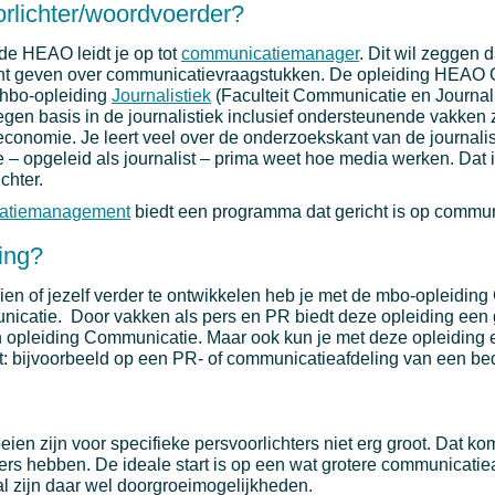
rlichter/woordvoerder?
de HEAO leidt je op tot
communicatiemanager
. Dit wil zeggen d
t geven over communicatievraagstukken. De opleiding HEAO
e hbo-opleiding
Journalistiek
(Faculteit Communicatie en Journali
degen basis in de journalistiek inclusief ondersteunende vakken 
n economie. Je leert veel over de onderzoekskant van de journali
je – opgeleid als journalist – prima weet hoe media werken. Dat
chter.
catiemanagement
biedt een programma dat gericht is op commu
ing?
en of jezelf verder te ontwikkelen heb je met de mbo-opleidin
catie. Door vakken als pers en PR biedt deze opleiding een 
n opleiding Communicatie. Maar ook kun je met deze opleiding 
: bijvoorbeeld op een PR- of communicatieafdeling van een bed
en zijn voor specifieke persvoorlichters niet erg groot. Dat ko
ers hebben. De ideale start is op een wat grotere communicatie
al zijn daar wel doorgroeimogelijkheden.