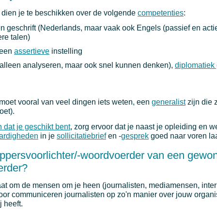
 dien je te beschikken over de volgende
competenties
:
n geschrift (Nederlands, maar vaak ook Engels (passief en actie
re talen)
 een
assertieve
instelling
 alleen analyseren, maar ook snel kunnen denken),
diplomatiek
e moet vooral van veel dingen iets weten, een
generalist
zijn die 
oet).
n dat je geschikt bent
, zorg ervoor dat je naast je opleiding en w
ardigheden
in je
sollicitatiebrief
en -
gesprek
goed naar voren l
oppersvoorlichter/-woordvoerder van een gewo
erder?
aat om de mensen om je heen (journalisten, mediamensen, inter
or communiceren journalisten op zo'n manier over jouw organis
j heeft.