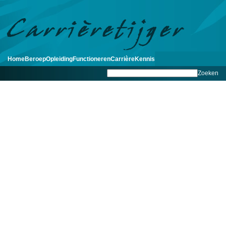
Home
Beroep
Opleiding
Functioneren
Carrière
Kennis
Zoeken