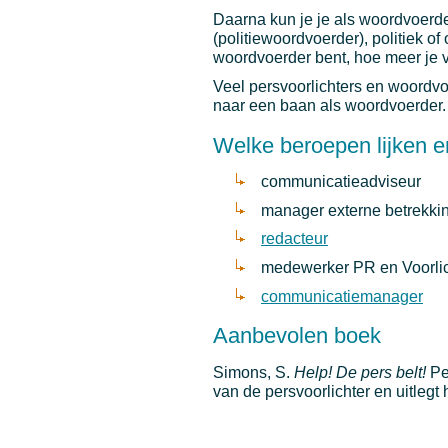
Daarna kun je je als woordvoerder
(politiewoordvoerder), politiek o
woordvoerder bent, hoe meer je 
Veel persvoorlichters en woordvoe
naar een baan als woordvoerder.
Welke beroepen lijken e
communicatieadviseur
manager externe betrekkin
redacteur
medewerker PR en Voorlic
communicatiemanager
Aanbevolen boek
Simons, S.
Help! De pers belt!
Pea
van de persvoorlichter en uitleg