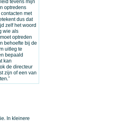
eleid tevens mijn
un optredens
 contacten met
etekent dus dat
tijd zelf het woord
g wie als
moet optreden
n behoefte bij de
m uitleg te
een bepaald
t kan
ok de directeur
t zijn of een van
ten."
e. In kleinere