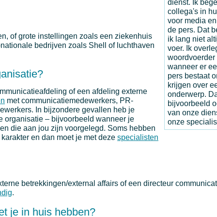
dienst. Ik beg
collega's in h
voor media en
de pers. Dat b
en, of grote instellingen zoals een ziekenhuis
ik lang niet al
er)nationale bedrijven zoals Shell of luchthaven
voer. Ik overle
woordvoerder 
wanneer er ee
ganisatie?
pers bestaat o
krijgen over 
mmunicatieafdeling of een afdeling externe
onderwerp. Da
en
met communicatiemedewerkers, PR-
bijvoorbeeld o
werkers. In bijzondere gevallen heb je
van onze diens
 organisatie – bijvoorbeeld wanneer je
onze specialis
en die aan jou zijn voorgelegd. Soms hebben
l karakter en dan moet je met deze
specialisten
terne betrekkingen/external affairs of een directeur communicati
ndig
.
t je in huis hebben?