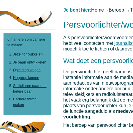
Je bent hier:
Home
→
Beroep
→
T
Persvoorlichter/w
Als persvoorlichter/woordvoerder
6 manieren om carrière
hebt veel contacten met
journalis
te maken:
mogelijk toe te lichten of daarove
Jezelf ontwikkelen
Wat doet een persvoorli
Je baan ontwikkelen
Opleiding volgen
De persvoorlichter geeft namens 
instantie informatie aan de media
Hogerop komen
aan redacties van nieuwsprogram
Solliciteren naar een
informatie onder andere om hun p
betere baan
televisiekijkers en radioluistera
Carrièreswitch
het vaak erg belangrijk dat de me
maken
plaats van persvoorlichter kun j
de functie aangeduid als
medewe
voorlichting
.
Het beroep van persvoorlichter be