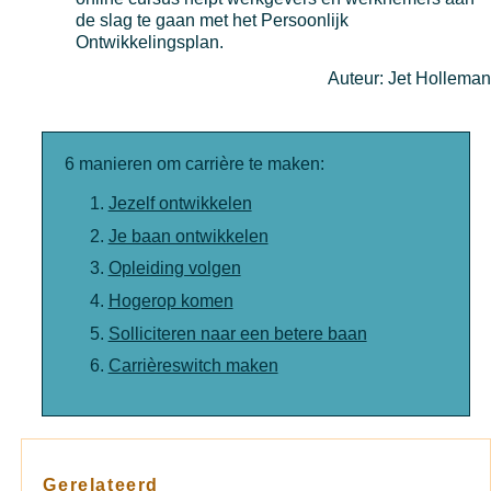
de slag te gaan met het Persoonlijk
Ontwikkelingsplan.
Auteur: Jet Holleman
6 manieren om carrière te maken:
Jezelf ontwikkelen
Je baan ontwikkelen
Opleiding volgen
Hogerop komen
Solliciteren naar een betere baan
Carrièreswitch maken
Gerelateerd