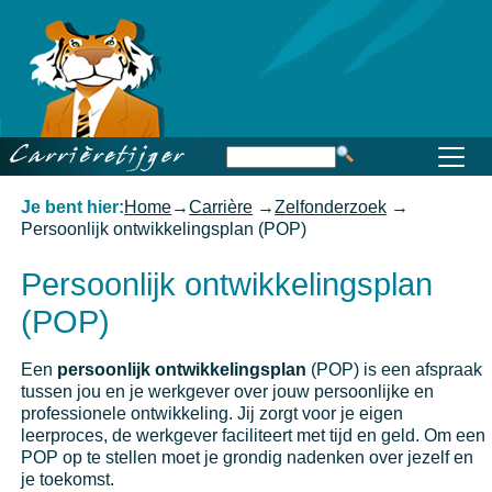
Home
Beroep
Opleiding
Functioneren
Carrière
Kennis
Je bent hier:
Home
→
Carrière
→
Zelfonderzoek
→
Persoonlijk ontwikkelingsplan (POP)
Persoonlijk ontwikkelingsplan
(POP)
Een
persoonlijk ontwikkelingsplan
(POP) is een afspraak
tussen jou en je werkgever over jouw persoonlijke en
professionele ontwikkeling. Jij zorgt voor je eigen
leerproces, de werkgever faciliteert met tijd en geld. Om een
POP op te stellen moet je grondig nadenken over jezelf en
je toekomst.