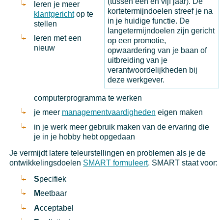
(tussen een en vijf jaar). De
leren je meer
kortetermijndoelen streef je na
klantgericht
op te
in je huidige functie. De
stellen
langetermijndoelen zijn gericht
leren met een
op een promotie,
nieuw
opwaardering van je baan of
uitbreiding van je
verantwoordelijkheden bij
deze werkgever.
computerprogramma te werken
je meer
managementvaardigheden
eigen maken
in je werk meer gebruik maken van de ervaring die
je in je hobby hebt opgedaan
Je vermijdt latere teleurstellingen en problemen als je de
ontwikkelingsdoelen
SMART formuleert
. SMART staat voor:
S
pecifiek
M
eetbaar
A
cceptabel