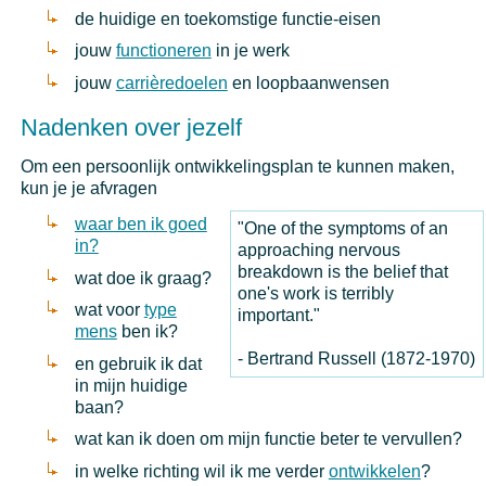
de huidige en toekomstige functie-eisen
jouw
functioneren
in je werk
jouw
carrièredoelen
en loopbaanwensen
Nadenken over jezelf
Om een persoonlijk ontwikkelingsplan te kunnen maken,
kun je je afvragen
waar ben ik goed
"One of the symptoms of an
in?
approaching nervous
breakdown is the belief that
wat doe ik graag?
one's work is terribly
wat voor
type
important."
mens
ben ik?
- Bertrand Russell (1872-1970)
en gebruik ik dat
in mijn huidige
baan?
wat kan ik doen om mijn functie beter te vervullen?
in welke richting wil ik me verder
ontwikkelen
?