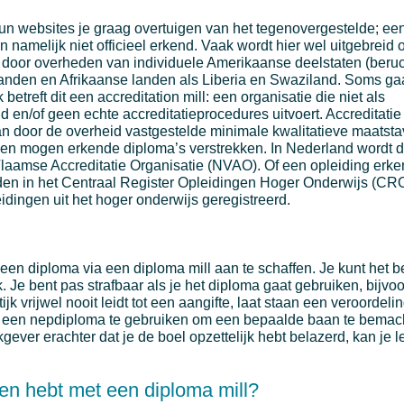
hun websites je graag overtuigen van het tegenovergestelde; e
jn namelijk niet officieel erkend. Vaak wordt hier wel uitgebreid
 door overheden van individuele Amerikaanse deelstaten (beruc
anden en Afrikaanse landen als Liberia en Swaziland. Soms ga
 betreft dit een accreditation mill: een organisatie die niet als
nd en/of geen echte accreditatieprocedures uitvoert. Accreditatie
an door de overheid vastgestelde minimale kwalitatieve maatsta
gen mogen erkende diploma’s verstrekken. In Nederland wordt d
aamse Accreditatie Organisatie (NVAO). Of een opleiding erke
den in het Centraal Register Opleidingen Hoger Onderwijs (CRO
idingen uit het hoger onderwijs geregistreerd.
m een diploma via een diploma mill aan te schaffen. Je kunt het b
Je bent pas strafbaar als je het diploma gaat gebruiken, bijvoo
ijk vrijwel nooit leidt tot een aangifte, laat staan een veroordeling
een nepdiploma te gebruiken om een bepaalde baan te bemach
ver erachter dat je de boel opzettelijk hebt belazerd, kan je l
ken hebt met een diploma mill?