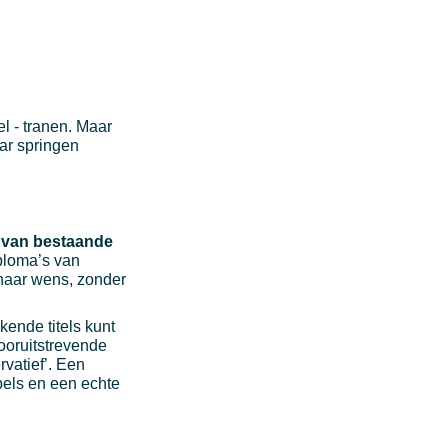
l - tranen. Maar
aar springen
 van bestaande
iploma’s van
l naar wens, zonder
ende titels kunt
vooruitstrevende
vatief’. Een
els en een echte