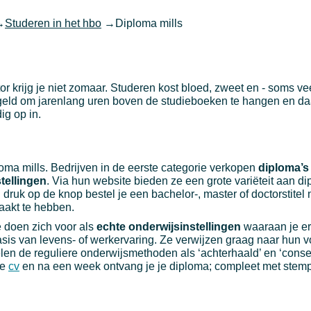
→
Studeren in het hbo
→
Diploma mills
r krijg je niet zomaar. Studeren kost bloed, zweet en - soms vee
/of geld om jarenlang uren boven de studieboeken te hangen en d
ig op in.
loma mills. Bedrijven in de eerste categorie verkopen
diploma’s
tellingen
. Via hun website bieden ze een grote variëteit aan d
en druk op de knop bestel je een bachelor-, master of doctorstite
aakt te hebben.
e doen zich voor als
echte onderwijsinstellingen
waaraan je erk
asis van levens- of werkervaring. Ze verwijzen graag naar hun 
n de reguliere onderwijsmethoden als ‘achterhaald’ en ‘conser
je
cv
en na een week ontvang je je diploma; compleet met stemp