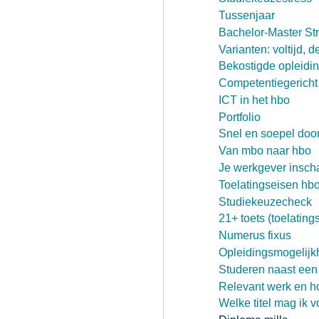
Tussenjaar
Bachelor-Master Str
Varianten: voltijd, d
Bekostigde opleiding
Competentiegericht
ICT in het hbo
Portfolio
Snel en soepel door
Van mbo naar hbo
Je werkgever inscha
Toelatingseisen hb
Studiekeuzecheck
21+ toets (toelatin
Numerus fixus
Opleidingsmogelijk
Studeren naast een
Relevant werk en h
Welke titel mag ik 