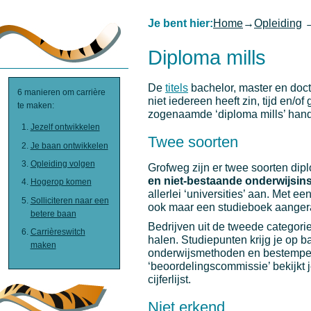
Je bent hier:
Home
→
Opleiding
Diploma mills
De
titels
bachelor, master en docto
6 manieren om carrière
niet iedereen heeft zin, tijd en
te maken:
zogenaamde ‘diploma mills’ hand
Jezelf ontwikkelen
Twee soorten
Je baan ontwikkelen
Opleiding volgen
Grofweg zijn er twee soorten dip
en niet-bestaande onderwijsins
Hogerop komen
allerlei ‘universities’ aan. Met e
Solliciteren naar een
ook maar een studieboek aanger
betere baan
Bedrijven uit de tweede categori
Carrièreswitch
halen. Studiepunten krijg je op b
maken
onderwijsmethoden en bestempele
‘beoordelingscommissie’ bekijkt 
cijferlijst.
Niet erkend