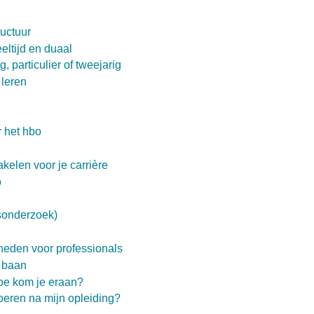
uctuur
eeltijd en duaal
, particulier of tweejarig
 leren
 het hbo
kelen voor je carrière
o
gsonderzoek)
heden voor professionals
 baan
oe kom je eraan?
voeren na mijn opleiding?