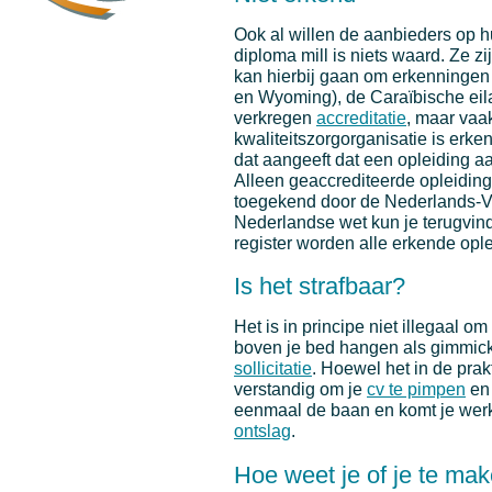
Ook al willen de aanbieders op 
diploma mill is niets waard. Ze zi
kan hierbij gaan om erkenningen
en Wyoming), de Caraïbische eil
verkregen
accreditatie
, maar vaak
kwaliteitszorgorganisatie is erke
dat aangeeft dat een opleiding a
Alleen geaccrediteerde opleidin
toegekend door de Nederlands-Vl
Nederlandse wet kun je terugvin
register worden alle erkende ople
Is het strafbaar?
Het is in principe niet illegaal o
boven je bed hangen als gimmick. 
sollicitatie
. Hoewel het in de prakt
verstandig om je
cv te pimpen
en 
eenmaal de baan en komt je werkge
ontslag
.
Hoe weet je of je te ma