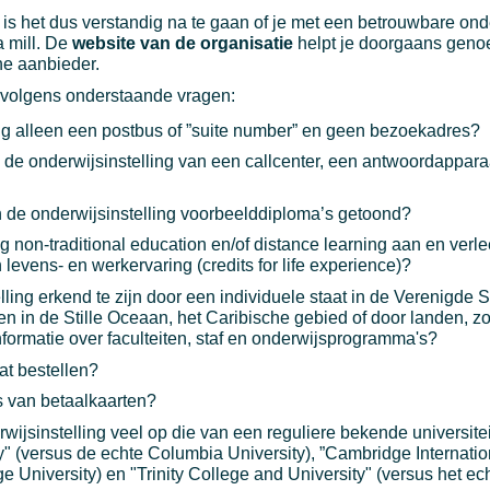
, is het dus verstandig na te gaan of je met een betrouwbare on
 mill. De
website van de organisatie
helpt je doorgaans geno
he aanbieder.
ervolgens onderstaande vragen:
ing alleen een postbus of ”suite number” en geen bezoekadres?
 de onderwijsinstelling van een callcenter, een antwoordappara
 de onderwijsinstelling voorbeelddiploma’s getoond?
ng non-traditional education en/of distance learning aan en verle
levens- en werkervaring (credits for life experience)?
ling erkend te zijn door een individuele staat in de Verenigde S
en in de Stille Oceaan, het Caribische gebied of door landen, zo
formatie over faculteiten, staf en onderwijsprogramma's?
at bestellen?
s van betaalkaarten?
wijsinstelling veel op die van een reguliere bekende universitei
" (versus de echte Columbia University), ”Cambridge Internatio
 University) en "Trinity College and University" (versus het ech