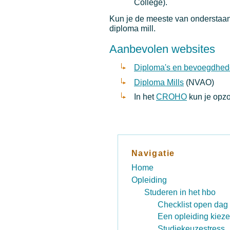
College).
Kun je de meeste van onderstaan
diploma mill.
Aanbevolen websites
Diploma's en bevoegdhe
Diploma Mills
(NVAO)
In het
CROHO
kun je opzo
Navigatie
Home
Opleiding
Studeren in het hbo
Checklist open dag
Een opleiding kiez
Studiekeuzestress