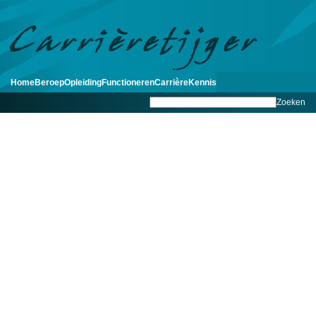
Home
Beroep
Opleiding
Functioneren
Carrière
Kennis
Zoeken