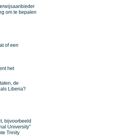
derwijsaanbieder
eg om te bepalen
at of een
ent het
taten, de
als Liberia?
t, bijvoorbeeld
nal University”
te Trinity