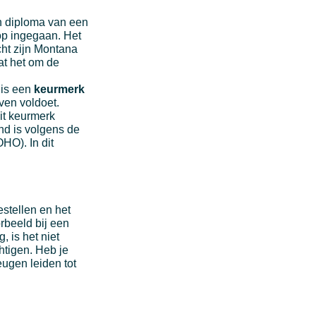
en diploma van een
 op ingegaan. Het
ht zijn Montana
at het om de
 is een
keurmerk
ven voldoet.
it keurmerk
nd is volgens de
HO). In dit
estellen en het
rbeeld bij een
, is het niet
tigen. Heb je
eugen leiden tot