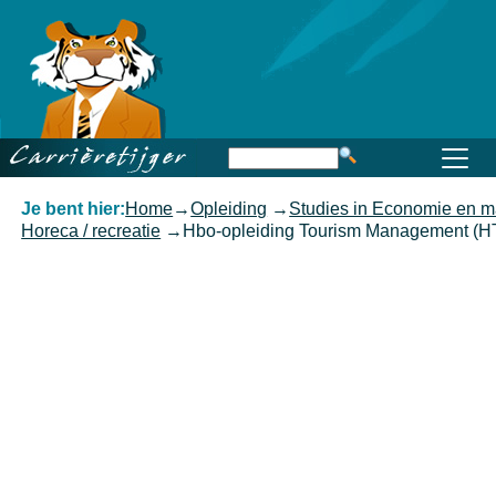
Home
Beroep
Opleiding
Functioneren
Carrière
Kennis
Je bent hier:
Home
→
Opleiding
→
Studies in Economie en 
Horeca / recreatie
→
Hbo-opleiding Tourism Management (