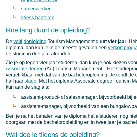
samenwerken
stress hanteren
Hoe lang duurt de opleiding?
De
voltijdopleiding
Tourism Management duurt
vier jaar
. He
diploma, dan kun je in de meeste gevallen een
verkort prog
de studie in drie jaar afronden.
Zie je op tegen vier jaar studeren, dan kun je ook kiezen voo
Associate degree
(Ad) Tourism Management. . Het studiepr
vergelijkbaar met dat van de bacheloropleiding. Je rondt de 
half jaar
stage
. Met het diploma Associate degree Tourism 
kun aan de slag als:
assistent-product- of salesmanager, bijvoorbeeld bij 
assistent-manager, bijvoorbeeld van een bungalowpa
Ben je na het behalen van je diploma het afstuderen nog niet
doorgaan met de bacheloropleiding en in twee jaar je bache
Wat doe je tijdens de opleiding?