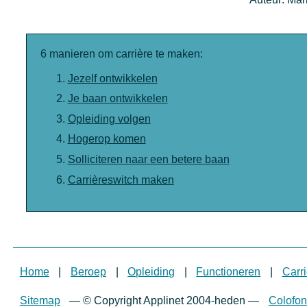
6 manieren om carrière te maken:
Jezelf ontwikkelen
Je baan ontwikkelen
Opleiding volgen
Hogerop komen
Solliciteren naar een betere baan
Carrièreswitch maken
Home
|
Beroep
|
Opleiding
|
Functioneren
|
Carri
Sitemap
—
© Copyright Applinet 2004-heden
—
Colofon