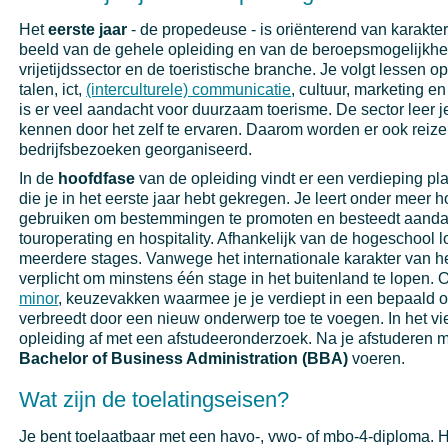
Het
eerste jaar
- de propedeuse - is oriënterend van karakter
beeld van de gehele opleiding en van de beroepsmogelijkhe
vrijetijdssector en de toeristische branche. Je volgt lessen o
talen, ict,
(interculturele) communicatie
, cultuur, marketing 
is er veel aandacht voor duurzaam toerisme. De sector leer 
kennen door het zelf te ervaren. Daarom worden er ook reize
bedrijfsbezoeken georganiseerd.
In de
hoofdfase
van de opleiding vindt er een verdieping pla
die je in het eerste jaar hebt gekregen. Je leert onder meer 
gebruiken om bestemmingen te promoten en besteedt aanda
touroperating en hospitality. Afhankelijk van de hogeschool l
meerdere stages. Vanwege het internationale karakter van he
verplicht om minstens één stage in het buitenland te lopen. 
minor
, keuzevakken waarmee je je verdiept in een bepaald o
verbreedt door een nieuw onderwerp toe te voegen. In het vie
opleiding af met een afstudeeronderzoek. Na je afstuderen 
Bachelor of Business Administration (BBA)
voeren.
Wat zijn de toelatingseisen?
Je bent toelaatbaar met een havo-, vwo- of mbo-4-diploma. H