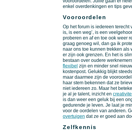
vooroordelen. Jullie gaan er hele
enkel overdenkingen en tips geven
Vooroordelen
Op het forum is iedereen terecht
is, is een weg’, is een veelgeho
proberen en af en toe ook weer re
graag genoeg wil, dan ga ik prote
naar ons toe kunnen trekken als 
er zijn ook grenzen. En het is slim
bestaan over oudere werknemers.
flexibel
zijn en minder snel nieu
kostenpost. Gelukkig blijkt steeds
maar daarmee zijn de vooroordel
haar stem bekennen dat ze brieve
niet iedereen zo. Maar het beteke
je al je talent, inzicht en
creativite
is dan weer een geluk bij een on
gedurende je leven. Je laat je mi
voor de oordelen van anderen. 
overtuigen
dat ze er goed aan doe
Zelfkennis