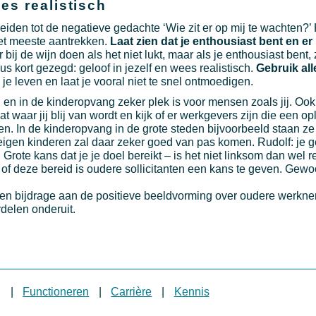
ees realistisch
erleiden tot de negatieve gedachte ‘Wie zit er op mij te wachten?’
het meeste aantrekken.
Laat zien dat je enthousiast bent en e
r bij de wijn doen als het niet lukt, maar als je enthousiast bent,
us kort gezegd: geloof in jezelf en wees realistisch.
Gebruik all
je leven en laat je vooral niet te snel ontmoedigen.
rg en in de kinderopvang zeker plek is voor mensen zoals jij. Oo
t waar jij blij van wordt en kijk of er werkgevers zijn die een o
en. In de kinderopvang in de grote steden bijvoorbeeld staan ze
igen kinderen zal daar zeker goed van pas komen. Rudolf: je ge
 Grote kans dat je je doel bereikt – is het niet linksom dan wel 
r of deze bereid is oudere sollicitanten een kans te geven. Gew
s een bijdrage aan de positieve beeldvorming over oudere werkn
rdelen onderuit.
g
|
Functioneren
|
Carrière
|
Kennis