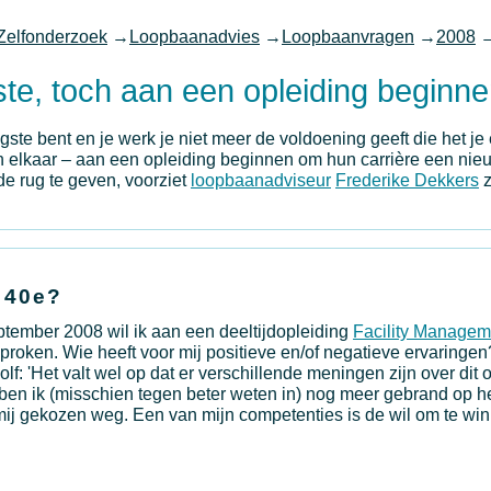
Zelfonderzoek
→
Loopbaanadvies
→
Loopbaanvragen
→
2008
ste, toch aan een opleiding beginn
gste bent en je werk je niet meer de voldoening geeft die het je
n elkaar – aan een opleiding beginnen om hun carrière een nie
de rug te geven, voorziet
loopbaanadviseur
Frederike Dekkers
z
 40e?
eptember 2008 wil ik aan een deeltijdopleiding
Facility Managem
sproken. Wie heeft voor mij positieve en/of negatieve ervaringe
olf: 'Het valt wel op dat er verschillende meningen zijn over dit
t ben ik (misschien tegen beter weten in) nog meer gebrand op 
mij gekozen weg. Een van mijn competenties is de wil om te wi