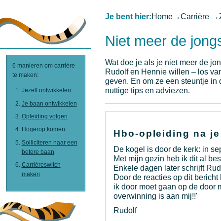
Je bent hier:
Home
→
Carrière
→
Niet meer de jong
Wat doe je als je niet meer de jon
6 manieren om carrière
Rudolf en Hennie willen – los va
te maken:
geven. En om ze een steuntje in 
nuttige tips en adviezen.
Jezelf ontwikkelen
Je baan ontwikkelen
Opleiding volgen
Hogerop komen
Hbo-opleiding na je
Solliciteren naar een
De kogel is door de kerk: in s
betere baan
Met mijn gezin heb ik dit al be
Carrièreswitch
Enkele dagen later schrijft Rud
maken
Door de reacties op dit berich
ik door moet gaan op de door 
overwinning is aan mij!!'
Rudolf