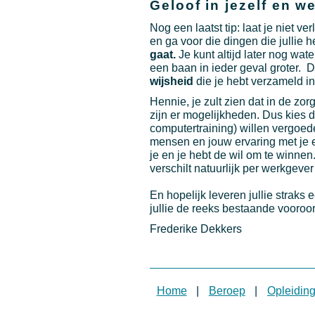
Geloof in jezelf en w
Nog een laatst tip: laat je niet v
en ga voor die dingen die jullie 
gaat.
Je kunt altijd later nog wate
een baan in ieder geval groter. D
wijsheid
die je hebt verzameld in 
Hennie, je zult zien dat in de zo
zijn er mogelijkheden. Dus kies da
computertraining) willen vergoed
mensen en jouw ervaring met je e
je en je hebt de wil om te winnen.
verschilt natuurlijk per werkgeve
En hopelijk leveren jullie strak
jullie de reeks bestaande vooroo
Frederike Dekkers
Home
|
Beroep
|
Opleidin