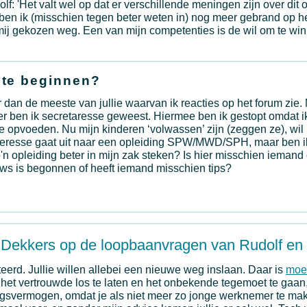
olf: 'Het valt wel op dat er verschillende meningen zijn over dit
t ben ik (misschien tegen beter weten in) nog meer gebrand op 
mij gekozen weg. Een van mijn competenties is de wil om te wi
 te beginnen?
er dan de meeste van jullie waarvan ik reacties op het forum zi
ger ben ik secretaresse geweest. Hiermee ben ik gestopt omdat i
de opvoeden. Nu mijn kinderen ‘volwassen’ zijn (zeggen ze), wil
teresse gaat uit naar een opleiding SPW/MWD/SPH, maar ben ik
o'n opleiding beter in mijn zak steken? Is hier misschien iemand
ieuws is begonnen of heeft iemand misschien tips?
 Dekkers op de loopbaanvragen van Rudolf en
eerd. Jullie willen allebei een nieuwe weg inslaan. Daar is
moe
het vertrouwde los te laten en het onbekende tegemoet te gaan,
gsvermogen, omdat je als niet meer zo jonge werknemer te make