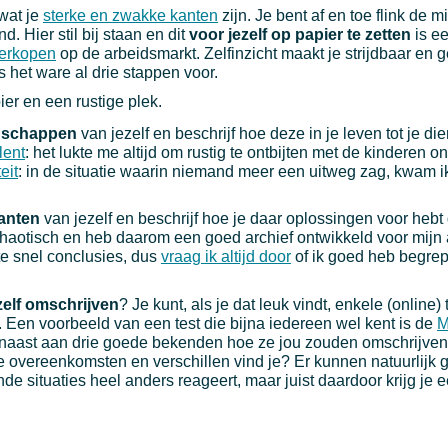
 wat je
sterke en zwakke kanten
zijn. Je bent af en toe flink de 
 Hier stil bij staan en dit
voor jezelf op papier te zetten
is e
verkopen
op de arbeidsmarkt. Zelfinzicht maakt je strijdbaar en g
 het ware al drie stappen voor.
er en een rustige plek.
enschappen
van jezelf en beschrijf hoe deze in je leven tot je di
lent
: het lukte me altijd om rustig te ontbijten met de kinderen o
eit
: in de situatie waarin niemand meer een uitweg zag, kwam i
kanten
van jezelf en beschrijf hoe je daar oplossingen voor heb
chaotisch en heb daarom een goed archief ontwikkeld voor mijn a
te snel conclusies, dus
vraag ik altijd door
of ik goed heb begre
ezelf omschrijven
? Je kunt, als je dat leuk vindt, enkele (online)
. Een voorbeeld van een test die bijna iedereen wel kent is de
M
rnaast aan drie goede bekenden hoe ze jou zouden omschrijven 
 overeenkomsten en verschillen vind je? Er kunnen natuurlijk g
ende situaties heel anders reageert, maar juist daardoor krijg je