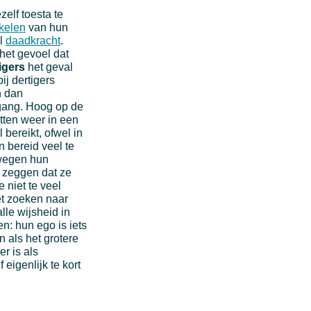
zelf toesta te
kelen
van hun
el
daadkracht
.
 het gevoel dat
igers
het geval
ij dertigers
n dan
pgang. Hoog op de
tten weer in een
 bereikt, ofwel in
jn bereid veel te
 wegen hun
n zeggen dat ze
 niet te veel
et zoeken naar
lle wijsheid in
en: hun ego is iets
 als het grotere
r is als
igenlijk te kort