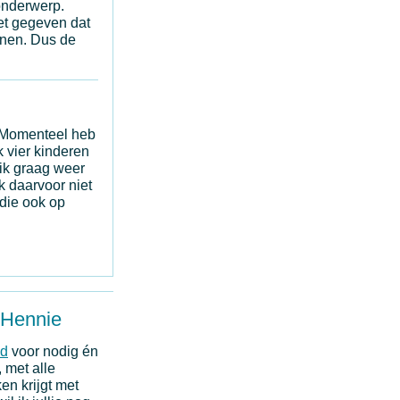
 onderwerp.
het gegeven dat
nnen. Dus de
e. Momenteel heb
k vier kinderen
 ik graag weer
 daarvoor niet
 die ook op
 Hennie
d
voor nodig én
 met alle
n krijgt met