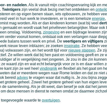
or- en nadelen
. Als ik vanuit mijn coachingservaring kijk en me
e.
Twintigers
zijn veelal druk bezig met het ontdekken en
ontwik
festeren en op eigen benen staan, iets opbouwen, ze hebben ve
reid veel in hun werk te investeren, er is een tomeloze
energie
,
 gemist mag worden. Als er dan kinderen komen (wat bij veel
dert
n gemaakt en wordt vaak het privéleven belangrijker. Maar ook b
 een omslag. Voldoening,
zingeving
en een bijdrage leveren zij
om verder vooruit komen, ontstaat ook een verlangen naar die
goede balans tussen werk en privé. De
veertigers en vijftigers
zi
 werk nieuw leven inblazen; ze zoeken
inspiratie
. Ze hebben veel
na) volwassen zijn, en het wordt tijd voor
nieuwe stappen
. Ze zi
ctief. Ze willen werk dat bij hen past en voldoening geeft en ze
ldiger af in vergelijking met jongeren. Je zou in die zin kunne
ze waard zijn en wat echt belangrijk voor ze is en daar willen ze
e kant zijn ze wel heel
vindingrijk
en flexibel als het gaat om h
 weten dat er meerdere wegen naar Rome leiden en dat ze niet a
ook bereid
advies
te vragen waar dat nuttig is. Je zou bijna zegg
et grotere geheel. Zowel het grotere geheel van hun eigen leven
 de samenleving. Als je dit weet, dan besef je ook dat het jamme
 om deze mensen in dienst te nemen omdat ze daarmee zichzelf e
lie toegevoegde waarde te
overtuigen
.