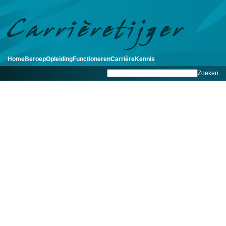
Home
Beroep
Opleiding
Functioneren
Carrière
Kennis
Zoeken