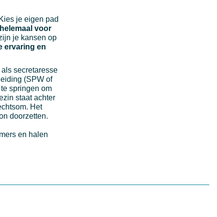
 Kies je eigen pad
r helemaal voor
 zijn je kansen op
e ervaring en
k als secretaresse
pleiding (SPW of
 te springen om
zin staat achter
rechtsom. Het
oon doorzetten.
emers en halen