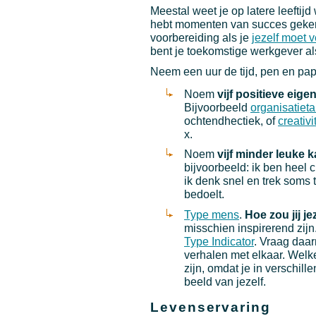
Meestal weet je op latere leeftijd
hebt momenten van succes gekend.
voorbereiding als je
jezelf moet 
bent je toekomstige werkgever als
Neem een uur de tijd, pen en papi
Noem
vijf positieve eig
Bijvoorbeeld
organisatieta
ochtendhectiek, of
creativit
x.
Noem
vijf minder leuke 
bijvoorbeeld: ik ben heel 
ik denk snel en trek soms 
bedoelt.
Type mens
.
Hoe zou jij j
misschien inspirerend zijn
Type Indicator
. Vraag daa
verhalen met elkaar. Welke
zijn, omdat je in verschill
beeld van jezelf.
Levenservaring