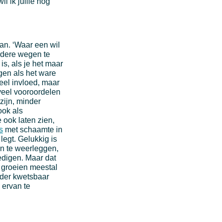
l ik jullie nog
an. ‘Waar een wil
rdere wegen te
s, als je het maar
ngen als het ware
eel invloed, maar
r veel vooroordelen
zijn, minder
ook als
e ook laten zien,
s
met schaamte in
egt. Gelukkig is
n te weerleggen,
oedigen. Maar dat
n groeien meestal
inder kwetsbaar
 ervan te