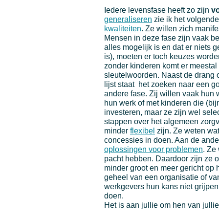
Iedere levensfase heeft zo zijn
vo
generaliseren
zie ik het volgend
kwaliteiten
. Ze willen zich mani
Mensen in deze fase zijn vaak be
alles mogelijk is en dat er niets
is), moeten er toch keuzes worde
zonder kinderen komt er meestal
sleutelwoorden. Naast de drang 
lijst staat het zoeken naar een 
andere fase. Zij willen vaak hun
hun werk of met kinderen die (bij
investeren, maar ze zijn wel sele
stappen over het algemeen zorgvu
minder
flexibel
zijn. Ze weten wat 
concessies in doen. Aan de ander
oplossingen voor problemen
. Ze
pacht hebben. Daardoor zijn ze 
minder groot en meer gericht op h
geheel van een organisatie of van
werkgevers hun kans niet grijpen
doen.
Het is aan jullie om hen van jul