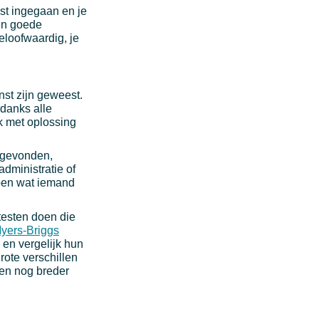
mist ingegaan en je
en goede
eloofwaardig, je
enst zijn geweest.
ndanks alle
k met oplossing
t gevonden,
dministratie of
pen wat iemand
 testen doen die
yers-Briggs
en vergelijk hun
rote verschillen
 een nog breder