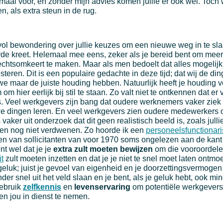
maal voor, en zonder mijn advies komen jullie er ook wel. Toch wi
, als extra steun in de rug.
 vol bewondering over jullie keuzes om een nieuwe weg in te sla
orde kreet. Helemaal mee eens, zeker als je bereid bent om mee
chtsomkeert te maken. Maar als men bedoelt dat alles mogelijk i
steren. Dit is een populaire gedachte in deze tijd; dat wij de di
we maar de juiste houding hebben. Natuurlijk heeft je houding v
 om hier eerlijk bij stil te staan. Zo valt niet te ontkennen dat e
 Veel werkgevers zijn bang dat oudere werknemers vaker ziek 
we dingen leren. En veel werkgevers zien oudere medewerkers 
 vaker uit onderzoek dat dit geen realistisch beeld is, zoals julli
en nog niet verdwenen. Zo hoorde ik een
personeelsfunctionari
n van sollicitanten van voor 1970 soms ongelezen aan de kant l
nt wel dat je je
extra zult moeten bewijzen
om die vooroordele
it
zult moeten inzetten en dat je je niet te snel moet laten ontm
geluk; juist je gevoel van eigenheid en je doorzettingsvermoge
nder snel uit het veld slaan en je bent, als je geluk hebt, ook m
Gebruik
zelfkennis
en
levenservaring
om potentiële werkgevers
n jou in dienst te nemen.