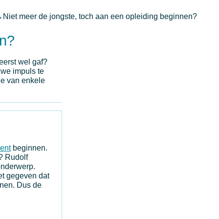
→
Niet meer de jongste, toch aan een opleiding beginnen?
en?
 eerst wel gaf?
uwe impuls te
e van enkele
ent
beginnen.
n? Rudolf
 onderwerp.
het gegeven dat
nnen. Dus de