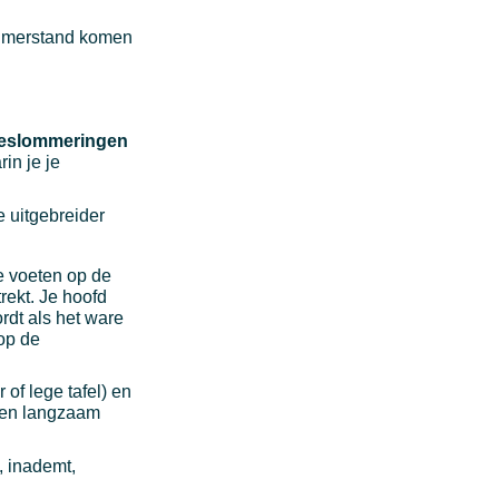
ijmerstand komen
 beslommeringen
in je je
e uitgebreider
je voeten op de
rekt. Je hoofd
ordt als het ware
 op de
r of lege tafel) en
ngen langzaam
, inademt,