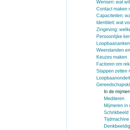
Wensen: wat wil
Contact maken m
Capaciteiten: wa
Identiteit: wat 
Zingeving: welk
Persoonlijke ker
Loopbaananker
Weerstanden en
Keuzes maken
Factoren om re
Stappen zetten r
Loopbaanonderb
Gereedschapski
In de mijme
Mediteren
Mijmeren in
Schrikbeeld
Tijdmachine
Denkbeeldig