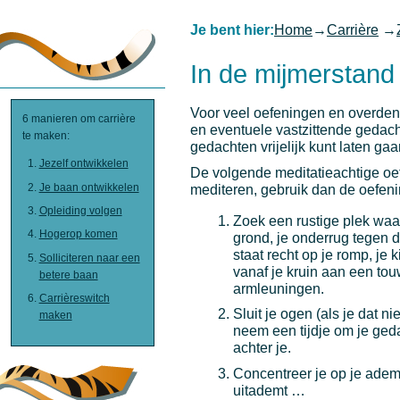
Je bent hier:
Home
→
Carrière
→
In de mijmerstan
Voor veel oefeningen en overdenk
6 manieren om carrière
en eventuele vastzittende gedacht
te maken:
gedachten vrijelijk kunt laten gaa
Jezelf ontwikkelen
De volgende meditatieachtige oef
Je baan ontwikkelen
mediteren, gebruik dan de oefen
Opleiding volgen
Zoek een rustige plek waar
Hogerop komen
grond, je onderrug tegen d
staat recht op je romp, je 
Solliciteren naar een
vanaf je kruin aan een tou
betere baan
armleuningen.
Carrièreswitch
Sluit je ogen (als je dat ni
maken
neem een tijdje om je ged
achter je.
Concentreer je op je adem
uitademt …