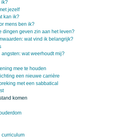
 ik?
et jezelf
t kan ik?
voor mens ben ik?
e dingen geven zin aan het leven?
nwaarden: wat vind ik belangrijk?
s
 angsten: wat weerhoudt mij?
kening mee te houden
ichting een nieuwe carrière
reking met een sabbatical
st
rstand komen
 ouderdom
 curriculum