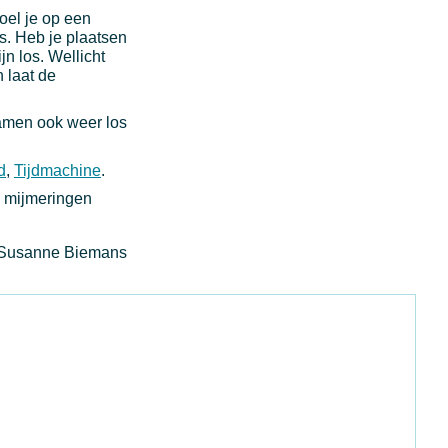
oel je op een
s. Heb je plaatsen
jn los. Wellicht
n laat de
amen ook weer los
d
,
Tijdmachine
.
je mijmeringen
 Susanne Biemans