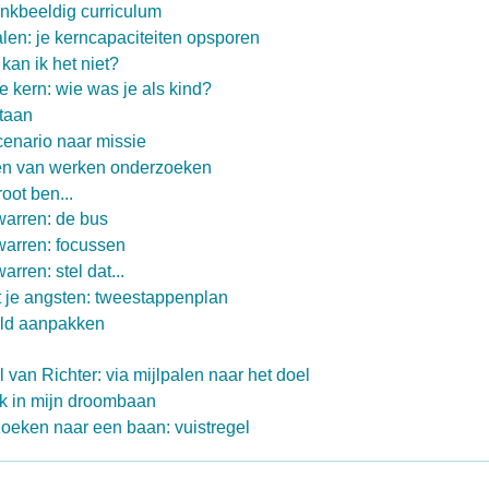
nkbeeldig curriculum
en: je kerncapaciteiten opsporen
 kan ik het niet?
e kern: wie was je als kind?
staan
enario naar missie
n van werken onderzoeken
root ben...
warren: de bus
warren: focussen
rren: stel dat...
je angsten: tweestappenplan
eld aanpakken
 van Richter: via mijlpalen naar het doel
 Ik in mijn droombaan
zoeken naar een baan: vuistregel