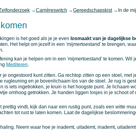
Zelfonderzoek
→
Carrièreswitch
→
Gereedschapskist
→
In de m
d komen
ingen is het goed als je je even
losmaakt van je dagelijkse
en. Het helpt om jezelf in een 'mijmertoestand' te brengen, waar
n.
ening kan je helpen om in een 'mijmertoestand' te komen. Wil j
ing
Mediteren
.
 je ongestoord kunt zitten. Ga rechtop zitten op een stoel, met 
e rugleuning en je bovenlichaam los van de stoel. Je rug is gest
kin is iets ingetrokken, je kruin is het hoogste punt. Je lichaam w
wtje omhoog getrokken. Je handen liggen losjes in je schoot of
et prettig vindt, kijk dan naar een rustig punt, zoals een witte muu
achten tot rust te laten komen. Laat de dagelijkse beslommeri
haling. Neem waar hoe je inademt, uitademt, inademt, uitademt