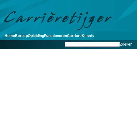
Home
Beroep
Opleiding
Functioneren
Carrière
Kennis
Zoeken