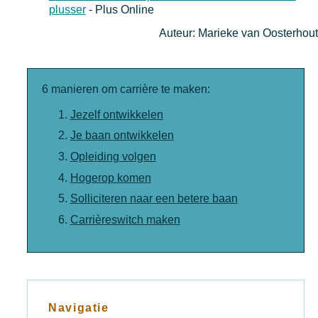
plusser
- Plus Online
Auteur: Marieke van Oosterhout
6 manieren om carrière te maken:
Jezelf ontwikkelen
Je baan ontwikkelen
Opleiding volgen
Hogerop komen
Solliciteren naar een betere baan
Carrièreswitch maken
Navigatie