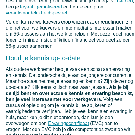
beschik je over een groot netwerk, kun je collega’s
coachen
,
ben je
loyaal
,
gemotiveerd
en heb je een groot
verantwoordelijkheidsgevoel
.
Verder kun je werkgevers erop wijzen dat er
regelingen
zijn
die het voor werkgevers en intermediairs interessant maken
om 56-plussers aan het werk te helpen. Met deze regelingen
lopen zij minder risico of krijgen financieel voordeel ze een
56-plusser aannemen.
Houd je kennis up-to-date
Als oudere werknemer heb je vaak een schat aan ervaring
en kennis. Dat onderscheidt je van de jongere concurrentie.
Maar hoe staat het met je ervaring en kennis? Zijn deze nog
up-to-date? Kijk eens kritisch naar waar je staat.
Als je bij
de tijd bent en over actuele kennis en ervaring beschikt,
ben je veel interessanter voor werkgevers.
Volg een
cursus of opleiding om je kennis bij te spijkeren of
vaardigheden te verfijnen. Heb je veel kennis en ervaring in
huis, maar kun je dit niet aantonen, dan kun je een
overwegen om een
Ervaringscertificaat
(EVC) aan te
vragen. Met een EVC heb je die competenties zwart op wit