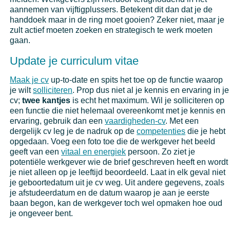
aannemen van vijftigplussers. Betekent dit dan dat je de
handdoek maar in de ring moet gooien? Zeker niet, maar je
zult actief moeten zoeken en strategisch te werk moeten
gaan.
Update je curriculum vitae
Maak je cv
up-to-date en spits het toe op de functie waarop
je wilt
solliciteren
. Prop dus niet al je kennis en ervaring in je
cv;
twee kantjes
is echt het maximum. Wil je solliciteren op
een functie die niet helemaal overeenkomt met je kennis en
ervaring, gebruik dan een
vaardigheden-cv
. Met een
dergelijk cv leg je de nadruk op de
competenties
die je hebt
opgedaan. Voeg een foto toe die de werkgever het beeld
geeft van een
vitaal en energiek
persoon. Zo ziet je
potentiële werkgever wie de brief geschreven heeft en wordt
je niet alleen op je leeftijd beoordeeld. Laat in elk geval niet
je geboortedatum uit je cv weg. Uit andere gegevens, zoals
je afstudeerdatum en de datum waarop je aan je eerste
baan begon, kan de werkgever toch wel opmaken hoe oud
je ongeveer bent.