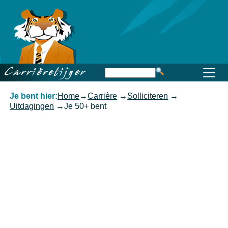
Home
Beroep
Opleiding
Functioneren
Carrière
Kennis
Je bent hier:
Home
→
Carrière
→
Solliciteren
→
Uitdagingen
→
Je 50+ bent