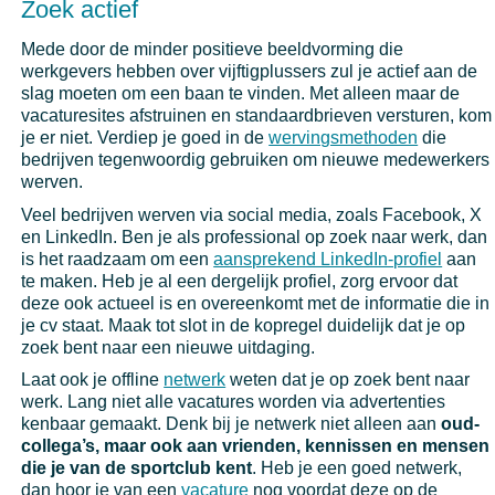
Zoek actief
Mede door de minder positieve beeldvorming die
werkgevers hebben over vijftigplussers zul je actief aan de
slag moeten om een baan te vinden. Met alleen maar de
vacaturesites afstruinen en standaardbrieven versturen, kom
je er niet. Verdiep je goed in de
wervingsmethoden
die
bedrijven tegenwoordig gebruiken om nieuwe medewerkers
werven.
Veel bedrijven werven via social media, zoals Facebook, X
en LinkedIn. Ben je als professional op zoek naar werk, dan
is het raadzaam om een
aansprekend LinkedIn-profiel
aan
te maken. Heb je al een dergelijk profiel, zorg ervoor dat
deze ook actueel is en overeenkomt met de informatie die in
je cv staat. Maak tot slot in de kopregel duidelijk dat je op
zoek bent naar een nieuwe uitdaging.
Laat ook je offline
netwerk
weten dat je op zoek bent naar
werk. Lang niet alle vacatures worden via advertenties
kenbaar gemaakt. Denk bij je netwerk niet alleen aan
oud-
collega’s, maar ook aan vrienden, kennissen en mensen
die je van de sportclub kent
. Heb je een goed netwerk,
dan hoor je van een
vacature
nog voordat deze op de