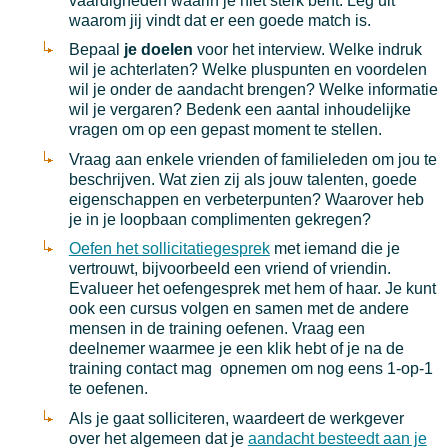
vaardigheden waarin je niet sterk bent. Leg uit
waarom jij vindt dat er een goede match is.
Bepaal
je doelen
voor het interview. Welke indruk
wil je achterlaten? Welke pluspunten en voordelen
wil je onder de aandacht brengen? Welke informatie
wil je vergaren? Bedenk een aantal inhoudelijke
vragen om op een gepast moment te stellen.
Vraag aan enkele vrienden of familieleden om jou te
beschrijven. Wat zien zij als jouw talenten, goede
eigenschappen en verbeterpunten? Waarover heb
je in je loopbaan complimenten gekregen?
Oefen het sollicitatiegesprek
met iemand die je
vertrouwt, bijvoorbeeld een vriend of vriendin.
Evalueer het oefengesprek met hem of haar. Je kunt
ook een cursus volgen en samen met de andere
mensen in de training oefenen. Vraag een
deelnemer waarmee je een klik hebt of je na de
training contact mag opnemen om nog eens 1-op-1
te oefenen.
Als je gaat solliciteren, waardeert de werkgever
over het algemeen dat je
aandacht besteedt aan je