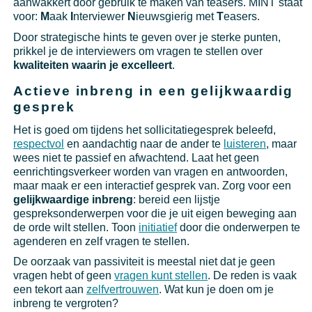
aanwakkert door gebruik te maken van teasers. MINT staat
voor:
M
aak
I
nterviewer
N
ieuwsgierig met
T
easers.
Door strategische hints te geven over je sterke punten,
prikkel je de interviewers om vragen te stellen over
kwaliteiten waarin je excelleert
.
Actieve inbreng in een gelijkwaardig
gesprek
Het is goed om tijdens het sollicitatiegesprek beleefd,
respectvol
en aandachtig naar de ander te
luisteren
, maar
wees niet te passief en afwachtend. Laat het geen
eenrichtingsverkeer worden van vragen en antwoorden,
maar maak er een interactief gesprek van. Zorg voor een
gelijkwaardige inbreng
: bereid een lijstje
gespreksonderwerpen voor die je uit eigen beweging aan
de orde wilt stellen. Toon
initiatief
door die onderwerpen te
agenderen en zelf vragen te stellen.
De oorzaak van passiviteit is meestal niet dat je geen
vragen hebt of geen
vragen kunt stellen
. De reden is vaak
een tekort aan
zelfvertrouwen
. Wat kun je doen om je
inbreng te vergroten?