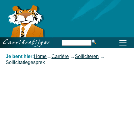
Home
Beroep
Opleiding
Functioneren
Carrière
Kennis
Je bent hier:
Home
→
Carrière
→
Solliciteren
→
Sollicitatiegesprek