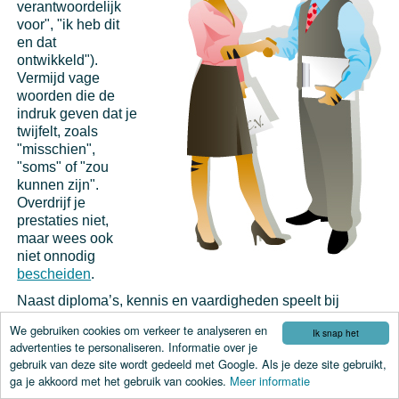
verantwoordelijk
voor", "ik heb dit
en dat
ontwikkeld").
Vermijd vage
woorden die de
indruk geven dat je
twijfelt, zoals
"misschien",
"soms" of "zou
kunnen zijn".
Overdrijf je
prestaties niet,
maar wees ook
niet onnodig
bescheiden
.
Naast diploma’s, kennis en vaardigheden speelt bij
solliciteren de
gunfactor
een belangrijke rol; de persoon bij
We gebruiken cookies om verkeer te analyseren en
Ik snap het
wie je aan tafel zit moet van mening zijn dat je het verdient
advertenties te personaliseren. Informatie over je
om de baan te krijgen.
Wat is de gunfactor precies en hoe
gebruik van deze site wordt gedeeld met Google. Als je deze site gebruikt,
kun je deze vergroten?
ga je akkoord met het gebruik van cookies.
Meer informatie
In het eerste sollicitatiegesprek of kennismakingsgesprek