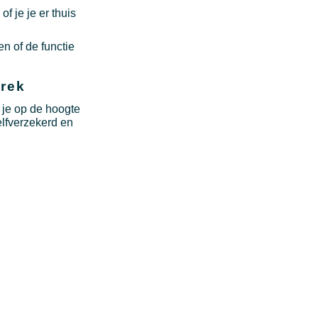
f je je er thuis
n of de functie
prek
 je op de hoogte
elfverzekerd en