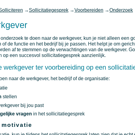
Solliciteren
→
Sollicitatiegesprek
→
Voorbereiden
→
Onderzoek
rkgever
 onderzoek te doen naar de werkgever, kun je niet alleen een g
f de functie en het bedrijf bij je passen. Het helpt je om geric
oorden af te stemmen op de verwachtingen van de werkgever. G
 op een succesvol sollicitatiegesprek aanzienlijk.
werkgever ter voorbereiding op een sollicitat
en naar de werkgever, het bedrijf of de organisatie:
atie
n
stellen
erkgever bij jou past
gelijke vragen
in het sollicitatiegesprek
 motivatie
atie, kun je tijdens het sollicitatiegesprek laten zien dat je ech