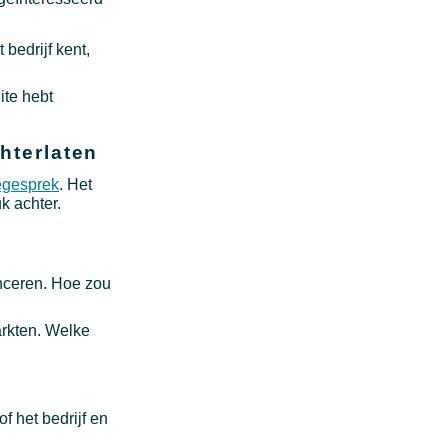
bedrijf kent,
ite hebt
hterlaten
iegesprek
. Het
k achter.
anceren. Hoe zou
arkten. Welke
f het bedrijf en