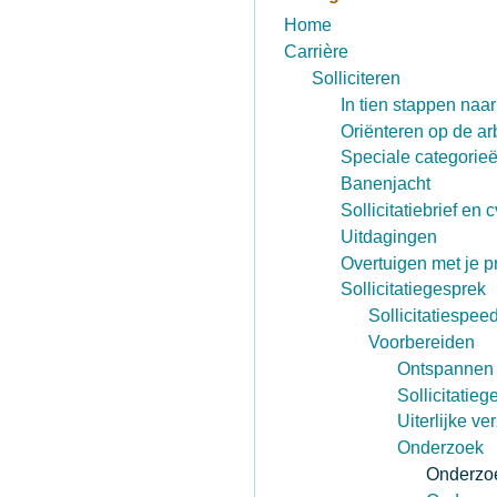
Home
Carrière
Solliciteren
In tien stappen naa
Oriënteren op de ar
Speciale categorie
Banenjacht
Sollicitatiebrief en c
Uitdagingen
Overtuigen met je pr
Sollicitatiegesprek
Sollicitatiespee
Voorbereiden
Ontspannen v
Sollicitatie
Uiterlijke ve
Onderzoek
Onderzo