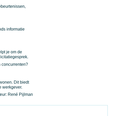
ebeurtenissen,
nds informatie
elpt je om de
icitatiegesprek.
n concurrenten?
wonen. Dit biedt
e werkgever.
eur: René Pijlman