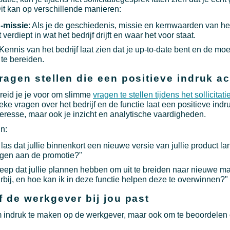
 Dit kan op verschillende manieren:
 -missie
: Als je de geschiedenis, missie en kernwaarden van het 
t verdiept in wat het bedrijf drijft en waar het voor staat.
 Kennis van het bedrijf laat zien dat je up-to-date bent en de moe
te bereiden.
agen stellen die een positieve indruk ac
reid je je voor om slimme
vragen te stellen tijdens het sollicitat
ke vragen over het bedrijf en de functie laat een positieve indru
teresse, maar ook je inzicht en analytische vaardigheden.
n:
 las dat jullie binnenkort een nieuwe versie van jullie product l
ragen aan de promotie?"
greep dat jullie plannen hebben om uit te breiden naar nieuwe m
rbij, en hoe kan ik in deze functie helpen deze te overwinnen?"
f de werkgever bij jou past
m indruk te maken op de werkgever, maar ook om te beoordelen o