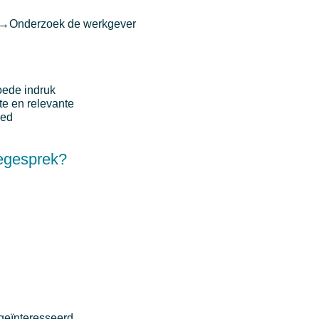
→
Onderzoek de werkgever
oede indruk
hte en relevante
oed
iegesprek?
t geïnteresseerd