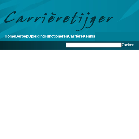
Home
Beroep
Opleiding
Functioneren
Carrière
Kennis
Zoeken