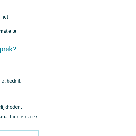
 het
matie te
sprek?
et bedrijf.
elijkheden.
oekmachine en zoek