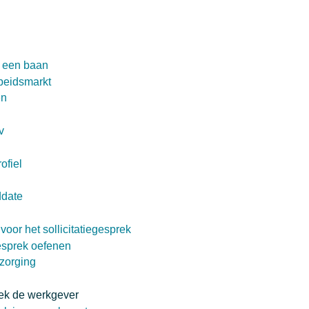
r een baan
beidsmarkt
ën
v
ofiel
ddate
oor het sollicitatiegesprek
gesprek oefenen
rzorging
ek de werkgever