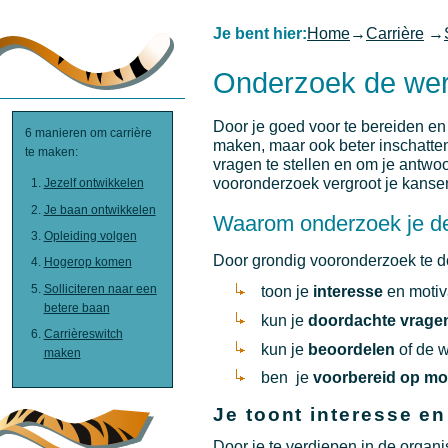
Je bent hier:
Home
→
Carrière
→
Onderzoek de we
Door je goed voor te bereiden en
6 manieren om carrière
maken, maar ook beter inschatten o
te maken:
vragen te stellen en om je antw
vooronderzoek vergroot je kansen
Jezelf ontwikkelen
Je baan ontwikkelen
Waarom onderzoek je de 
Opleiding volgen
Door grondig vooronderzoek te do
Hogerop komen
Solliciteren naar een
toon je
interesse
en motiv
betere baan
kun je
doordachte vrage
Carrièreswitch
kun je
beoordelen
of de w
maken
ben je
voorbereid op mo
Je toont interesse en
Door je te verdiepen in de organis