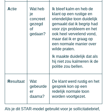
A
ctie
Wat heb
Ik bleef kalm en heb de
je
klant op een rustige en
concreet
vriendelijke toon duidelijk
gezegd
gemaakt dat ik begrip had
of
voor zijn probleem en het
gedaan?
ook heel vervelend vond,
maar dat ik er graag op
een normale manier over
wilde praten.
Ik maakte duidelijk dat als
hij niet zou kalmeren ik de
politie zou bellen.
R
esultaat
Wat
De klant werd rustig en het
gebeurde
gesprek kon op een
er
redelijk normale toon
daarna?
worden voortgezet.
Als je dit STAR-model gebruikt voor je sollicitatiebrief,