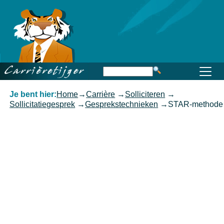
Home
Beroep
Opleiding
Functioneren
Carrière
Kennis
Je bent hier:
Home
→
Carrière
→
Solliciteren
→
Sollicitatiegesprek
→
Gesprekstechnieken
→
STAR-methode