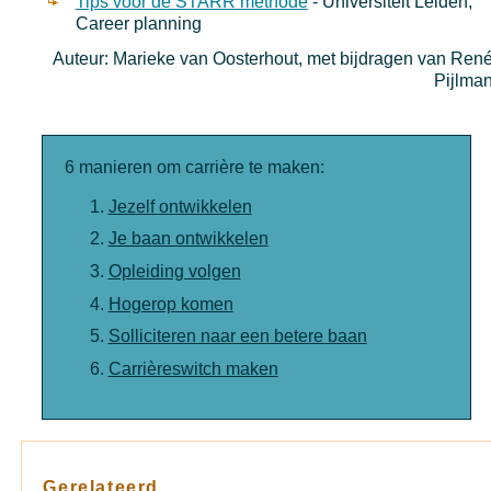
Tips voor de STARR methode
- Universiteit Leiden,
Career planning
Auteur: Marieke van Oosterhout, met bijdragen van Ren
Pijlma
6 manieren om carrière te maken:
Jezelf ontwikkelen
Je baan ontwikkelen
Opleiding volgen
Hogerop komen
Solliciteren naar een betere baan
Carrièreswitch maken
Gerelateerd