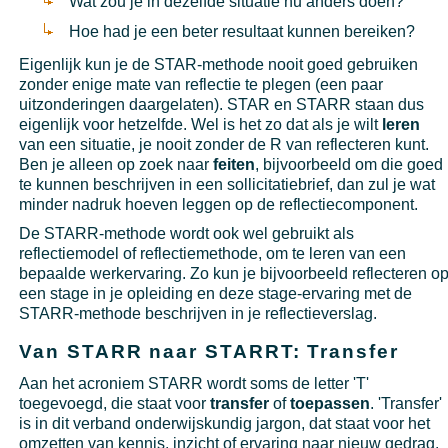
Wat zou je in dezelfde situatie nu anders doen?
Hoe had je een beter resultaat kunnen bereiken?
Eigenlijk kun je de STAR-methode nooit goed gebruiken
zonder enige mate van reflectie te plegen (een paar
uitzonderingen daargelaten). STAR en STARR staan dus
eigenlijk voor hetzelfde. Wel is het zo dat als je wilt
leren
van een situatie, je nooit zonder de R van reflecteren kunt.
Ben je alleen op zoek naar
feiten
, bijvoorbeeld om die goed
te kunnen beschrijven in een sollicitatiebrief, dan zul je wat
minder nadruk hoeven leggen op de reflectiecomponent.
De STARR-methode wordt ook wel gebruikt als
reflectiemodel of reflectiemethode, om te leren van een
bepaalde werkervaring. Zo kun je bijvoorbeeld reflecteren o
een stage in je opleiding en deze stage-ervaring met de
STARR-methode beschrijven in je reflectieverslag.
Van STARR naar STARRT: Transfer
Aan het acroniem STARR wordt soms de letter 'T'
toegevoegd, die staat voor
transfer
of
toepassen
. 'Transfer'
is in dit verband onderwijskundig jargon, dat staat voor het
omzetten van kennis, inzicht of ervaring naar nieuw gedrag.