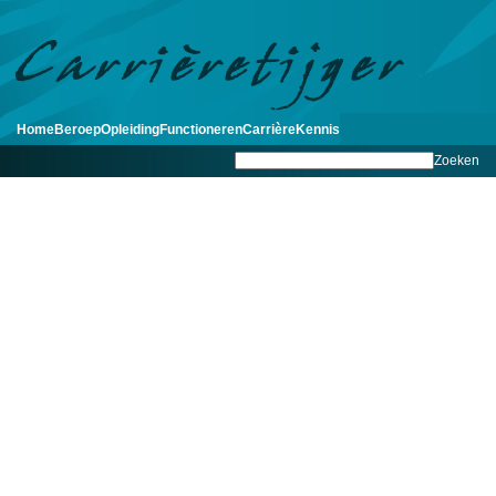
Home
Beroep
Opleiding
Functioneren
Carrière
Kennis
Zoeken