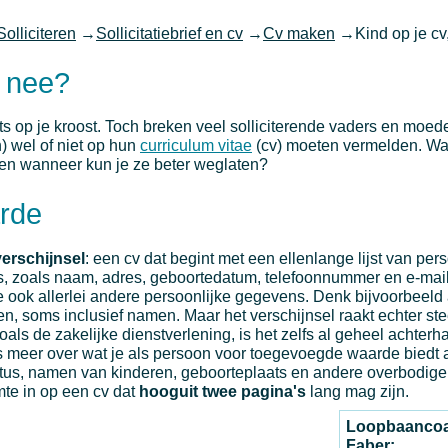
Solliciteren
→
Sollicitatiebrief en cv
→
Cv maken
→
Kind op je cv
f nee?
ots op je kroost. Toch breken veel solliciterende vaders en moed
) wel of niet op hun
curriculum vitae
(cv) moeten vermelden. Wa
en wanneer kun je ze beter weglaten?
rde
erschijnsel
: een cv dat begint met een ellenlange lijst van per
, zoals naam, adres, geboortedatum, telefoonnummer en e-mai
ijtje ook allerlei andere persoonlijke gegevens. Denk bijvoorbee
ren, soms inclusief namen. Maar het verschijnsel raakt echter st
als de zakelijke dienstverlening, is het zelfs al geheel achterh
 meer over wat je als persoon voor toegevoegde waarde biedt a
atus, namen van kinderen, geboorteplaats en andere overbodige
te in op een cv dat
hooguit twee pagina's
lang mag zijn.
Loopbaancoa
Faber: