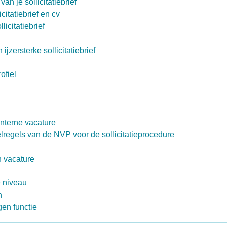
van je sollicitatiebrief
citatiebrief en cv
licitatiebrief
jzersterke sollicitatiebrief
ofiel
interne vacature
elregels van de NVP voor de sollicitatieprocedure
 vacature
e niveau
n
gen functie