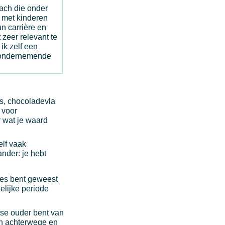
oach die onder
 met kinderen
un carrière en
 zeer relevant te
ik zelf een
ondernemende
us, chocoladevla
 voor
r wat je waard
elf vaak
ander: je hebt
oces bent geweest
elijke periode
otse ouder bent van
dan achterwege en