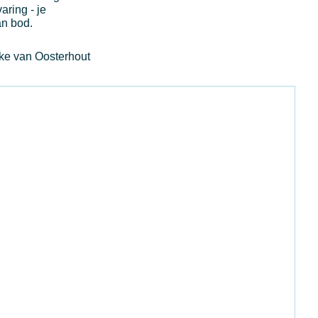
aring - je
an bod.
eke van Oosterhout