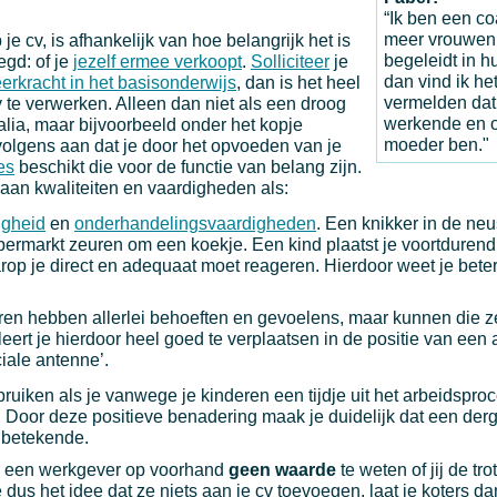
“Ik ben een c
meer vrouwen
je cv, is afhankelijk van hoe belangrijk het is
begeleidt in h
gd: of je
jezelf ermee verkoopt
.
Solliciteer
je
dan vind ik het
eerkracht in het basisonderwijs
, dan is het heel
vermelden dat 
v te verwerken. Alleen dan niet als een droog
werkende en 
onalia, maar bijvoorbeeld onder het kopje
moeder ben."
volgens aan dat je door het opvoeden van je
es
beschikt die voor de functie van belang zijn.
aan kwaliteiten en vaardigheden als:
igheid
en
onderhandelingsvaardigheden
. Een knikker in de ne
upermarkt zeuren om een koekje. Een kind plaatst je voortdurend
rop je direct en adequaat moet reageren. Hierdoor weet je bete
ren hebben allerlei behoeften en gevoelens, maar kunnen die z
ert je hierdoor heel goed te verplaatsen in de positie van een 
iale antenne’.
bruiken als je vanwege je kinderen een tijdje uit het arbeidspr
 Door deze positieve benadering maak je duidelijk dat een derg
g betekende.
or een werkgever op voorhand
geen waarde
te weten of jij de tr
 dus het idee dat ze niets aan je cv toevoegen, laat je koters 