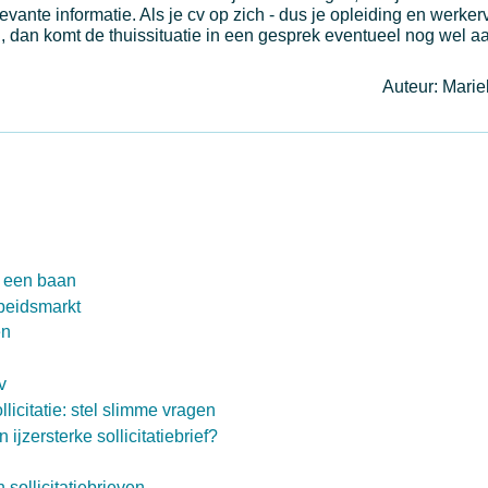
vante informatie. Als je cv op zich - dus je opleiding en werkerv
 dan komt de thuissituatie in een gesprek eventueel nog wel a
Auteur: Mari
r een baan
beidsmarkt
ën
v
llicitatie: stel slimme vragen
n ijzersterke sollicitatiebrief?
sollicitatiebrieven