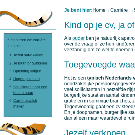
Je bent hier:
Home
→
Carrière
→
Kind op je cv, ja o
Als
ouder
ben je natuurlijk apetr
6 manieren om carrière
over de vraag of ze hun kind(eren
te maken:
verstandig om ze wel te noemen 
Jezelf ontwikkelen
Toegevoegde waa
Je baan ontwikkelen
Opleiding volgen
Het is een
typisch Nederlands v
Hogerop komen
noodzakelijke persoonsgegevens
Solliciteren naar een
veel sollicitanten in hetzelfde r
betere baan
burgerlijke staat en aantal kinde
gratie en in sommige branches, zo
Carrièreswitch
Tegenwoordig gaat een cv steeds
maken
En je doopnamen, burgerlijke st
dan alleen maar waardevolle ruim
Jezelf verkopen