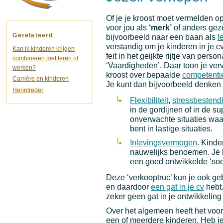
Of je je kroost moet vermelden op 
voor jou als
‘merk’
of anders geze
Gerelateerd
bijvoorbeeld naar een baan als
l
verstandig om je kinderen in je c
Kan ik kinderen krijgen
feit in het geijkte rijtje van pers
combineren met leren of
‘Vaardigheden’. Daar toon je ver
werken?
kroost over bepaalde
competenti
Carrière en kinderen
Je kunt dan bijvoorbeeld denken 
Herintreder
Flexibiliteit
,
stressbestend
in de gordijnen of in de s
onverwachte situaties waa
bent in lastige situaties.
Inlevingsvermogen
. Kinde
nauwelijks benoemen. Je le
een goed ontwikkelde ‘soc
Deze ‘verkooptruc’ kun je ook ge
en daardoor
een gat in je cv
hebt.
zeker geen gat in je ontwikkelin
Over het algemeen heeft het vo
een of meerdere kinderen. Heb je