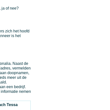
, ja of nee?
ers zich het hoofd
nneer is het
sonalia. Naast de
ladres, vermelden
ld aan doopnamen,
eeds meer uit de
aald.
an een bedrijf.
 informatie nemen
ch Tessa