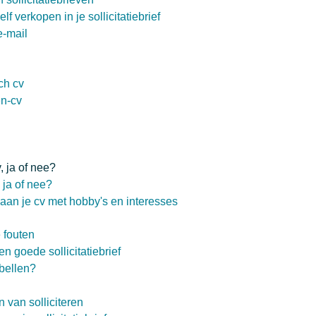
f verkopen in je sollicitatiebrief
e-mail
ch cv
n-cv
, ja of nee?
 ja of nee?
aan je cv met hobby's en interesses
 fouten
en goede sollicitatiebrief
bellen?
 van solliciteren