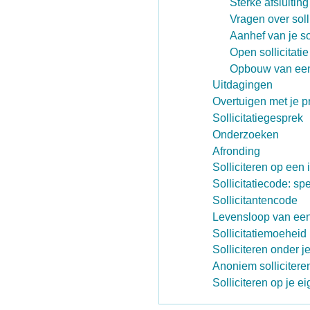
Sterke afsluiting 
Vragen over solli
Aanhef van je sol
Open sollicitatie
Opbouw van een i
Uitdagingen
Overtuigen met je pr
Sollicitatiegesprek
Onderzoeken
Afronding
Solliciteren op een 
Sollicitatiecode: sp
Sollicitantencode
Levensloop van een
Sollicitatiemoeheid
Solliciteren onder j
Anoniem sollicitere
Solliciteren op je ei