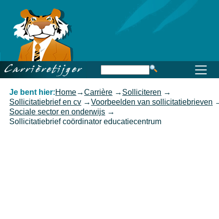
Home
Beroep
Opleiding
Functioneren
Carrière
Kennis
Je bent hier:
Home
→
Carrière
→
Solliciteren
→
Sollicitatiebrief en cv
→
Voorbeelden van sollicitatiebrieven
Sociale sector en onderwijs
→
Sollicitatiebrief coördinator educatiecentrum