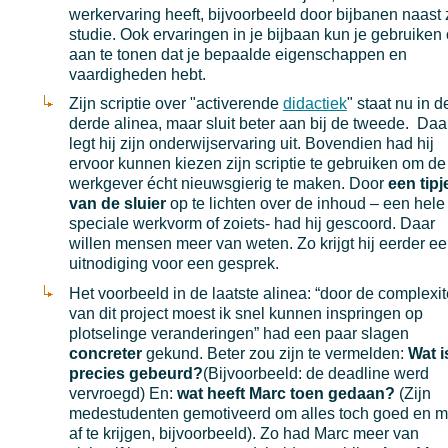
werkervaring heeft, bijvoorbeeld door bijbanen naast 
studie. Ook ervaringen in je bijbaan kun je gebruiken
aan te tonen dat je bepaalde eigenschappen en
vaardigheden hebt.
Zijn scriptie over "activerende
didactiek
" staat nu in d
derde alinea, maar sluit beter aan bij de tweede. Daa
legt hij zijn onderwijservaring uit. Bovendien had hij
ervoor kunnen kiezen zijn scriptie te gebruiken om de
werkgever écht nieuwsgierig te maken. Door
een tipj
van de sluier
op te lichten over de inhoud – een hele
speciale werkvorm of zoiets- had hij gescoord. Daar
willen mensen meer van weten. Zo krijgt hij eerder e
uitnodiging voor een gesprek.
Het voorbeeld in de laatste alinea: “door de complexit
van dit project moest ik snel kunnen inspringen op
plotselinge veranderingen” had een paar slagen
concreter
gekund. Beter zou zijn te vermelden:
Wat i
precies gebeurd?
(Bijvoorbeeld: de deadline werd
vervroegd) En:
wat heeft Marc toen gedaan?
(Zijn
medestudenten gemotiveerd om alles toch goed en m
af te krijgen, bijvoorbeeld). Zo had Marc meer van