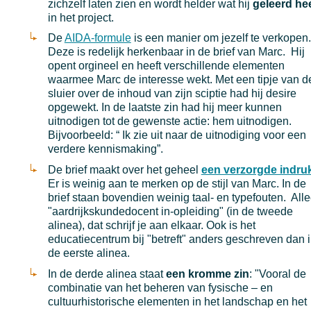
zichzelf laten zien en wordt helder wat hij
geleerd hee
in het project.
De
AIDA-formule
is een manier om jezelf te verkopen.
Deze is redelijk herkenbaar in de brief van Marc. Hij
opent orgineel en heeft verschillende elementen
waarmee Marc de interesse wekt. Met een tipje van d
sluier over de inhoud van zijn sciptie had hij desire
opgewekt. In de laatste zin had hij meer kunnen
uitnodigen tot de gewenste actie: hem uitnodigen.
Bijvoorbeeld: “ Ik zie uit naar de uitnodiging voor een
verdere kennismaking”.
De brief maakt over het geheel
een verzorgde indru
Er is weinig aan te merken op de stijl van Marc. In de
brief staan bovendien weinig taal- en typefouten. All
"aardrijkskundedocent in-opleiding" (in de tweede
alinea), dat schrijf je aan elkaar. Ook is het
educatiecentrum bij "betreft" anders geschreven dan 
de eerste alinea.
In de derde alinea staat
een kromme zin
: "Vooral de
combinatie van het beheren van fysische – en
cultuurhistorische elementen in het landschap en het