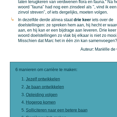
laten terugkeren van verdwenen flora en fauna.” Na h
woord "fauna" had nog een zinsdeel als ", vind ik een
zinvol streven", of iets dergelijks, moeten volgen.
In dezelfde derde alinea staat
drie keer
iets over de
doelstellingen: ze spreken hem aan, hij hecht er waa
aan, en hij kan er een bijdrage aan leveren. Drie keer
woord doelstellingen zo vlak bij elkaar is niet zo mooi
Misschien dat Marc het in één zin kan samenvoegen
Auteur: Mariëlle de
6 manieren om carrière te maken:
Jezelf ontwikkelen
Je baan ontwikkelen
Opleiding volgen
Hogerop komen
Solliciteren naar een betere baan