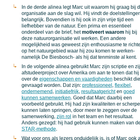
In de derde alinea legt Marc uit waarom hij graag bij 
organisatie aan de slag wil. Hij vindt de doelstellinge
belangrijk. Bovendien is hij ook in zijn vrije tijd een
liefhebber van de natuur. Een prima en essentieel
onderdeel van de brief, het
motiveert waarom
hij bij
deze natuurorganisatie wil werken. Een andere
mogelijkheid was geweest zijn enthousiasme te richt
op het natuurgebied waar hij zou komen te werken-
namelijk De Biesbosch- als hij dat tenminste al kent.
In de volgende alinea gebruikt Marc zijn scriptie en zi
afstudeerproject over Amerika om aan te tonen dat hij
over de
eigenschappen en vaardigheden
beschikt di
gevraagd worden. Dat zijn:
professioneel
,
flexibel
,
ondernemend
,
initiatiefrijk
,
resultaatgericht
en
goed
kunnen samenwerken
. Goed dat Marc daarbij een
voorbeeld gebruikt. Hij had zijn kwaliteiten er scherper
kunnen laten springen, door meer te zeggen over de
samenwerking,
zijn rol
in het team en het resultaat.
Anders gezegd: hij had gebruik kunnen maken van d
STAR-methode
.
Wat voor ons als lezers onduidelijk is, is of Marc ook a