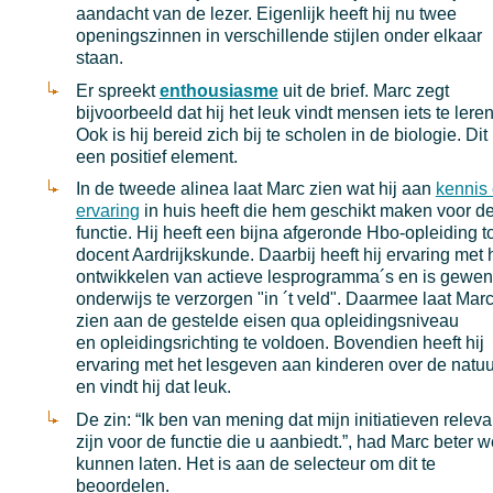
aandacht van de lezer. Eigenlijk heeft hij nu twee
openingszinnen in verschillende stijlen onder elkaar
staan.
Er spreekt
enthousiasme
uit de brief. Marc zegt
bijvoorbeeld dat hij het leuk vindt mensen iets te leren
Ook is hij bereid zich bij te scholen in de biologie. Dit 
een positief element.
In de tweede alinea laat Marc zien wat hij aan
kennis
ervaring
in huis heeft die hem geschikt maken voor d
functie. Hij heeft een bijna afgeronde Hbo-opleiding to
docent Aardrijkskunde. Daarbij heeft hij ervaring met 
ontwikkelen van actieve lesprogramma´s en is gewe
onderwijs te verzorgen "in ´t veld". Daarmee laat Mar
zien aan de gestelde eisen qua opleidingsniveau
en opleidingsrichting te voldoen. Bovendien heeft hij
ervaring met het lesgeven aan kinderen over de natuu
en vindt hij dat leuk.
De zin: “Ik ben van mening dat mijn initiatieven releva
zijn voor de functie die u aanbiedt.”, had Marc beter 
kunnen laten. Het is aan de selecteur om dit te
beoordelen.