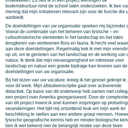
ontwikkelen. Zo heb ik in een project leerlingen de
bodemstructuur rond de school laten onderzoeken. Ik ben va
mening dat mijn initiatieven relevant zijn voor de functie die 
aanbiedt.
De doelstellingen van uw organisatie spreken mij bijzonder 
Vooral de combinatie van het beheren van fysische – en
cultuurhistorische elementen in het landschap en het laten
terugkeren van verdwenen flora en fauna. Ik hecht veel waa
aan deze doelstellingen. Regelmatig trek ik met mijn vriendin
op uit, om te genieten van het landschap en de werking van 
natuur. Ik denk dat mijn nieuwsgierigheid en interesse voor
landschap en natuur een goede bijdrage kan leveren aan de
doelstellingen van uw organisatie.
Bij het lezen van uw vacature, kreeg ik het gevoel geknipt te 
voor dit werk. Mijn afstudeerscriptie gaat over activerende
didactiek. Op basis van dit onderwerp heb samen met colleg
een project over Amerika georganiseerd. Door de complexite
van dit project moest ik snel kunnen inspringen op plotselin
veranderingen. Het lijkt mij ontzettend leuk om mijn werk ter
beschikking te stellen aan een andere groep mensen. Hoewe
fysische geografische kennis heb en minder biologische ken
ben ik wel bekend met de belangrijk relatie van deze twee